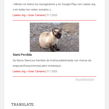
Se llama Siami,es hembra de 4 años,esterilizada con marca de
oreja,cariñosa,mimosa pero miedosa,e...
Leales.org » Gran Canaria
|
9.7.2025
ADOPCIÓN URGENTE GATA TEROR GRAN CANARIA
El ayuntamiento se va a llevar a Los Gatos callejeros de la zona los
próximos días, ella incluida...
Leales.org » Gran Canaria
|
9.7.2025
TRANSLATE: