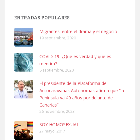
SHIBA PERDIDO AVDA JOSE MESA Y LOPEZ
PERRO MACHO RAZA SHIBA CON MICROCHIP PERDIDO HOY
ENTRADAS POPULARES
06/07/2025 ZONA MESA Y LOPEZ. ES MUY ASUSTADIZO
Leales.org » Gran Canaria
|
6.7.2025
Migrantes: entre el drama y el negocio
19 septiembre, 2020
COVID-19: ¿Qué es verdad y que es
mentira?
6 septiembre, 2020
Ninfa perdida
El presidente de la Plataforma de
El día 5 se los perdió una ninfa papillera, asustada tiene miedo a la
Autocaravanas Autónomas afirma que “la
calle, se perdió por la zon...
Península va 40 años por delante de
Leales.org » Gran Canaria
|
6.7.2025
Canarias”
26 noviembre, 2023
SOY HOMOSEXUAL
27 mayo, 2017