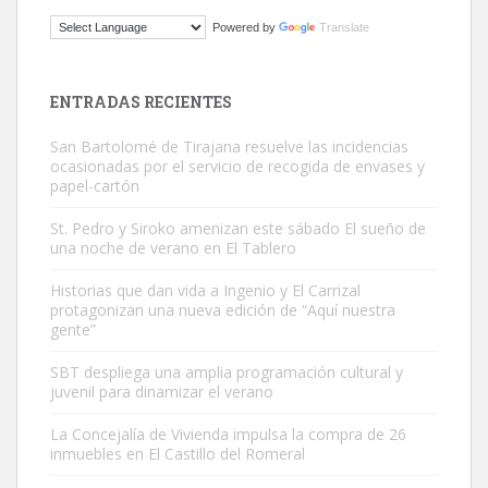
Gato manso encontrado
Powered by
Translate
Este gato macho ha aparecido en la calle hace menos de un mes,
es muy manso y extremadamente cari...
Leales.org » Gran Canaria
|
9.7.2025
ENTRADAS RECIENTES
San Bartolomé de Tirajana resuelve las incidencias
ocasionadas por el servicio de recogida de envases y
papel-cartón
St. Pedro y Siroko amenizan este sábado El sueño de
una noche de verano en El Tablero
Adopción urgente
Busco adopción responsable para mi perra. Pastor alemán,
Historias que dan vida a Ingenio y El Carrizal
protagonizan una nueva edición de “Aquí nuestra
hembra, 4 años. Por motivos personales ...
gente”
Leales.org » Gran Canaria
|
6.7.2025
SBT despliega una amplia programación cultural y
juvenil para dinamizar el verano
La Concejalía de Vivienda impulsa la compra de 26
inmuebles en El Castillo del Romeral