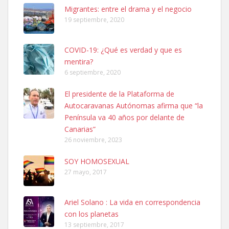
Leales.org » Gran Canaria
|
6.7.2025
Migrantes: entre el drama y el negocio
19 septiembre, 2020
COVID-19: ¿Qué es verdad y que es
mentira?
6 septiembre, 2020
SHIBA PERDIDO AVDA JOSE MESA Y LOPEZ
El presidente de la Plataforma de
PERRO MACHO RAZA SHIBA CON MICROCHIP PERDIDO HOY
Autocaravanas Autónomas afirma que “la
06/07/2025 ZONA MESA Y LOPEZ. ES MUY ASUSTADIZO
Península va 40 años por delante de
Leales.org » Gran Canaria
|
6.7.2025
Canarias”
26 noviembre, 2023
SOY HOMOSEXUAL
27 mayo, 2017
Ariel Solano : La vida en correspondencia
Ninfa perdida
con los planetas
El día 5 se los perdió una ninfa papillera, asustada tiene miedo a la
13 septiembre, 2017
calle, se perdió por la zon...