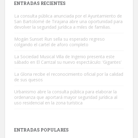
ENTRADAS RECIENTES
La consulta pública anunciada por el Ayuntamiento de
San Bartolomé de Tirajana abre una oportunidad para
devolver la seguridad jurídica a miles de familias.
Mogán Sunset Run sella su esperado regreso
colgando el cartel de aforo completo
Gato manso encontrado
Este gato macho ha aparecido en la calle hace menos de un mes,
La Sociedad Musical Villa de Ingenio presenta este
sábado en El Carrizal su nuevo espectáculo: ‘Gigantes’
es muy manso y extremadamente cari...
Leales.org » Gran Canaria
|
9.7.2025
La Gloria recibe el reconocimiento oficial por la calidad
de sus quesos
Urbanismo abre la consulta pública para elaborar la
ordenanza que aportará mayor seguridad jurídica al
uso residencial en la zona turística
Adopción urgente
Busco adopción responsable para mi perra. Pastor alemán,
ENTRADAS POPULARES
hembra, 4 años. Por motivos personales ...