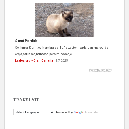
Siami Perdida
Se llama Siami,es hembra de 4 años,esterilizada con marca de
oreja,cariñosa,mimosa pero miedosa,e...
Leales.org » Gran Canaria
|
9.7.2025
TRANSLATE:
ADOPCIÓN URGENTE GATA TEROR GRAN CANARIA
Powered by
Translate
El ayuntamiento se va a llevar a Los Gatos callejeros de la zona los
próximos días, ella incluida...
Leales.org » Gran Canaria
|
9.7.2025