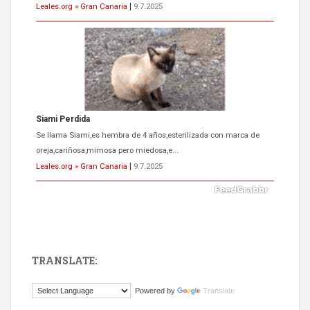
Leales.org » Gran Canaria
|
9.7.2025
Siami Perdida
Se llama Siami,es hembra de 4 años,esterilizada con marca de
oreja,cariñosa,mimosa pero miedosa,e...
Leales.org » Gran Canaria
|
9.7.2025
TRANSLATE:
ADOPCIÓN URGENTE GATA TEROR GRAN CANARIA
Powered by
Translate
El ayuntamiento se va a llevar a Los Gatos callejeros de la zona los