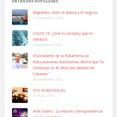
ENTRADAS POPULARES
hembra, 4 años. Por motivos personales ...
Leales.org » Gran Canaria
|
6.7.2025
Migrantes: entre el drama y el negocio
19 septiembre, 2020
COVID-19: ¿Qué es verdad y que es
mentira?
6 septiembre, 2020
SHIBA PERDIDO AVDA JOSE MESA Y LOPEZ
El presidente de la Plataforma de
PERRO MACHO RAZA SHIBA CON MICROCHIP PERDIDO HOY
Autocaravanas Autónomas afirma que “la
06/07/2025 ZONA MESA Y LOPEZ. ES MUY ASUSTADIZO
Península va 40 años por delante de
Leales.org » Gran Canaria
|
6.7.2025
Canarias”
26 noviembre, 2023
SOY HOMOSEXUAL
27 mayo, 2017
Ariel Solano : La vida en correspondencia
Ninfa perdida