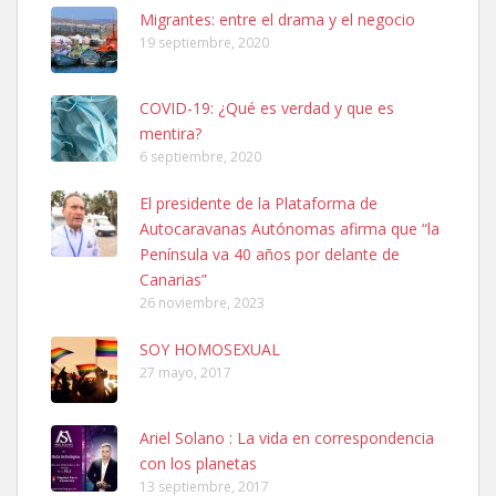
Leales.org » Gran Canaria
|
6.7.2025
Migrantes: entre el drama y el negocio
19 septiembre, 2020
COVID-19: ¿Qué es verdad y que es
mentira?
6 septiembre, 2020
SHIBA PERDIDO AVDA JOSE MESA Y LOPEZ
El presidente de la Plataforma de
PERRO MACHO RAZA SHIBA CON MICROCHIP PERDIDO HOY
Autocaravanas Autónomas afirma que “la
06/07/2025 ZONA MESA Y LOPEZ. ES MUY ASUSTADIZO
Península va 40 años por delante de
Leales.org » Gran Canaria
|
6.7.2025
Canarias”
26 noviembre, 2023
SOY HOMOSEXUAL
27 mayo, 2017
Ariel Solano : La vida en correspondencia
Ninfa perdida
con los planetas
El día 5 se los perdió una ninfa papillera, asustada tiene miedo a la
13 septiembre, 2017
calle, se perdió por la zon...