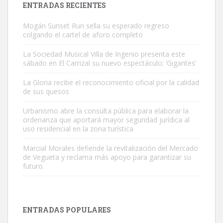
ENTRADAS RECIENTES
Mogán Sunset Run sella su esperado regreso
colgando el cartel de aforo completo
La Sociedad Musical Villa de Ingenio presenta este
sábado en El Carrizal su nuevo espectáculo: ‘Gigantes’
Gato manso encontrado
La Gloria recibe el reconocimiento oficial por la calidad
Este gato macho ha aparecido en la calle hace menos de un mes,
de sus quesos
es muy manso y extremadamente cari...
Urbanismo abre la consulta pública para elaborar la
Leales.org » Gran Canaria
|
9.7.2025
ordenanza que aportará mayor seguridad jurídica al
uso residencial en la zona turística
Marcial Morales defiende la revitalización del Mercado
de Vegueta y reclama más apoyo para garantizar su
futuro.
Adopción urgente
Busco adopción responsable para mi perra. Pastor alemán,
ENTRADAS POPULARES
hembra, 4 años. Por motivos personales ...