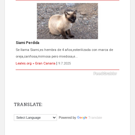
Siami Perdida
Se llama Siami,es hembra de 4 años,esterilizada con marca de
oreja,cariñosa,mimosa pero miedosa,e...
Leales.org » Gran Canaria
|
9.7.2025
TRANSLATE:
ADOPCIÓN URGENTE GATA TEROR GRAN CANARIA
Powered by
Translate
El ayuntamiento se va a llevar a Los Gatos callejeros de la zona los
próximos días, ella incluida...
Leales.org » Gran Canaria
|
9.7.2025