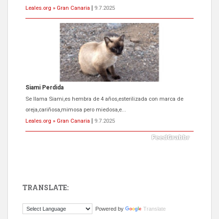
Leales.org » Gran Canaria
|
9.7.2025
Siami Perdida
Se llama Siami,es hembra de 4 años,esterilizada con marca de
oreja,cariñosa,mimosa pero miedosa,e...
Leales.org » Gran Canaria
|
9.7.2025
TRANSLATE:
ADOPCIÓN URGENTE GATA TEROR GRAN CANARIA
Powered by
Translate
El ayuntamiento se va a llevar a Los Gatos callejeros de la zona los