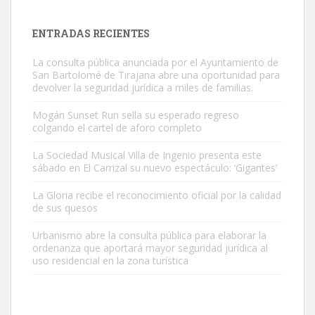
próximos días, ella incluida...
Leales.org » Gran Canaria
|
9.7.2025
ENTRADAS RECIENTES
La consulta pública anunciada por el Ayuntamiento de
San Bartolomé de Tirajana abre una oportunidad para
devolver la seguridad jurídica a miles de familias.
Mogán Sunset Run sella su esperado regreso
colgando el cartel de aforo completo
Gato manso encontrado
Este gato macho ha aparecido en la calle hace menos de un mes,
La Sociedad Musical Villa de Ingenio presenta este
sábado en El Carrizal su nuevo espectáculo: ‘Gigantes’
es muy manso y extremadamente cari...
Leales.org » Gran Canaria
|
9.7.2025
La Gloria recibe el reconocimiento oficial por la calidad
de sus quesos
Urbanismo abre la consulta pública para elaborar la
ordenanza que aportará mayor seguridad jurídica al
uso residencial en la zona turística
Adopción urgente
Busco adopción responsable para mi perra. Pastor alemán,