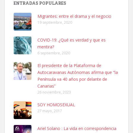
ENTRADAS POPULARES
hembra, 4 años. Por motivos personales ...
Leales.org » Gran Canaria
|
6.7.2025
Migrantes: entre el drama y el negocio
19 septiembre, 2020
COVID-19: ¿Qué es verdad y que es
mentira?
6 septiembre, 2020
SHIBA PERDIDO AVDA JOSE MESA Y LOPEZ
El presidente de la Plataforma de
PERRO MACHO RAZA SHIBA CON MICROCHIP PERDIDO HOY
Autocaravanas Autónomas afirma que “la
06/07/2025 ZONA MESA Y LOPEZ. ES MUY ASUSTADIZO
Península va 40 años por delante de
Leales.org » Gran Canaria
|
6.7.2025
Canarias”
26 noviembre, 2023
SOY HOMOSEXUAL
27 mayo, 2017
Ariel Solano : La vida en correspondencia
Ninfa perdida