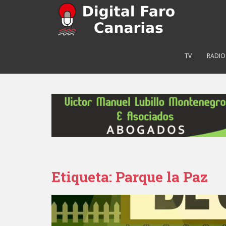
S
k
i
p
t
TV
RADIO
o
m
a
i
n
c
o
n
t
e
Etiqueta: Parque la Paz
n
t