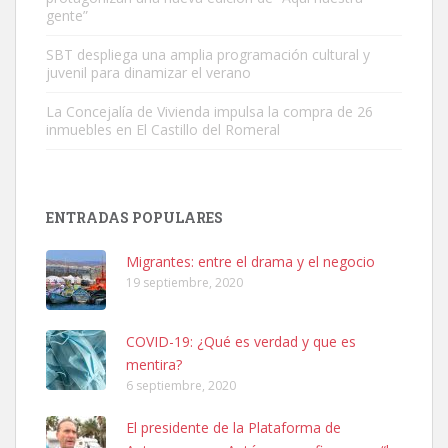
gente”
Leales.org » Gran Canaria
|
6.7.2025
SBT despliega una amplia programación cultural y
juvenil para dinamizar el verano
La Concejalía de Vivienda impulsa la compra de 26
inmuebles en El Castillo del Romeral
SHIBA PERDIDO AVDA JOSE MESA Y LOPEZ
PERRO MACHO RAZA SHIBA CON MICROCHIP PERDIDO HOY
ENTRADAS POPULARES
06/07/2025 ZONA MESA Y LOPEZ. ES MUY ASUSTADIZO
Leales.org » Gran Canaria
|
6.7.2025
Migrantes: entre el drama y el negocio
19 septiembre, 2020
COVID-19: ¿Qué es verdad y que es
mentira?
6 septiembre, 2020
Ninfa perdida
El presidente de la Plataforma de
El día 5 se los perdió una ninfa papillera, asustada tiene miedo a la