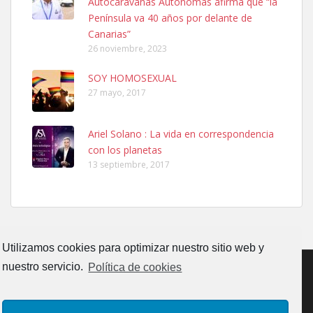
Autocaravanas Autónomas afirma que “la
calle, se perdió por la zon...
Península va 40 años por delante de
Leales.org » Gran Canaria
|
6.7.2025
Canarias”
26 noviembre, 2023
SOY HOMOSEXUAL
27 mayo, 2017
Ariel Solano : La vida en correspondencia
Adopcion
con los planetas
Busco casa de acogida para mi perrita ya que por temas de trabajo
13 septiembre, 2017
no la puedo tener. Solo gente r...
Leales.org » Gran Canaria
|
4.7.2025
Utilizamos cookies para optimizar nuestro sitio web y
nuestro servicio.
Política de cookies
Gata joven encontrada
CONTACTO
AVISO LEGAL
POLÍTICA DE PRIVACIDAD