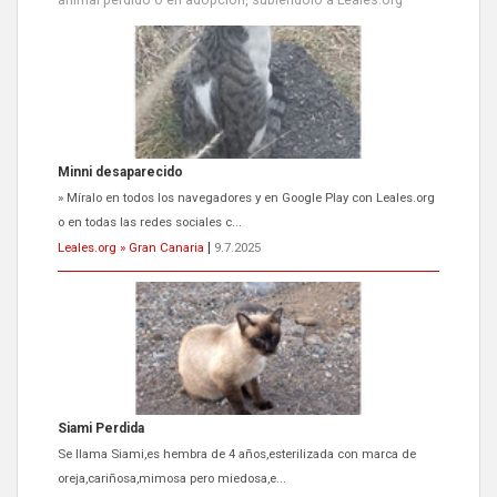
Siami Perdida
Se llama Siami,es hembra de 4 años,esterilizada con marca de
oreja,cariñosa,mimosa pero miedosa,e...
Leales.org » Gran Canaria
|
9.7.2025
ADOPCIÓN URGENTE GATA TEROR GRAN CANARIA
El ayuntamiento se va a llevar a Los Gatos callejeros de la zona los
próximos días, ella incluida...