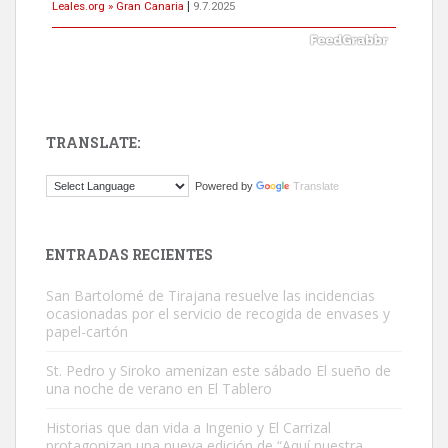
Leales.org » Gran Canaria
|
9.7.2025
TRANSLATE:
Gato manso encontrado
Powered by
Translate
Este gato macho ha aparecido en la calle hace menos de un mes,
es muy manso y extremadamente cari...
Leales.org » Gran Canaria
|
9.7.2025
ENTRADAS RECIENTES
San Bartolomé de Tirajana resuelve las incidencias
ocasionadas por el servicio de recogida de envases y
papel-cartón
St. Pedro y Siroko amenizan este sábado El sueño de
una noche de verano en El Tablero
Adopción urgente
Busco adopción responsable para mi perra. Pastor alemán,
Historias que dan vida a Ingenio y El Carrizal
protagonizan una nueva edición de “Aquí nuestra
hembra, 4 años. Por motivos personales ...