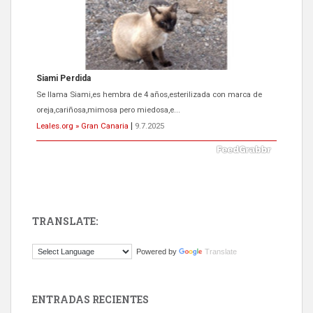
Siami Perdida
Se llama Siami,es hembra de 4 años,esterilizada con marca de
oreja,cariñosa,mimosa pero miedosa,e...
Leales.org » Gran Canaria
|
9.7.2025
TRANSLATE:
ADOPCIÓN URGENTE GATA TEROR GRAN CANARIA
Powered by
Translate
El ayuntamiento se va a llevar a Los Gatos callejeros de la zona los
próximos días, ella incluida...
Leales.org » Gran Canaria
|
9.7.2025
ENTRADAS RECIENTES