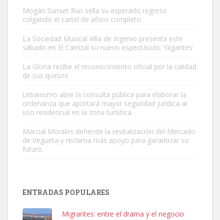
Mogán Sunset Run sella su esperado regreso
colgando el cartel de aforo completo
La Sociedad Musical Villa de Ingenio presenta este
sábado en El Carrizal su nuevo espectáculo: ‘Gigantes’
Gato manso encontrado
La Gloria recibe el reconocimiento oficial por la calidad
Este gato macho ha aparecido en la calle hace menos de un mes,
de sus quesos
es muy manso y extremadamente cari...
Urbanismo abre la consulta pública para elaborar la
Leales.org » Gran Canaria
|
9.7.2025
ordenanza que aportará mayor seguridad jurídica al
uso residencial en la zona turística
Marcial Morales defiende la revitalización del Mercado
de Vegueta y reclama más apoyo para garantizar su
futuro.
Adopción urgente
Busco adopción responsable para mi perra. Pastor alemán,
ENTRADAS POPULARES
hembra, 4 años. Por motivos personales ...
Leales.org » Gran Canaria
|
6.7.2025
Migrantes: entre el drama y el negocio