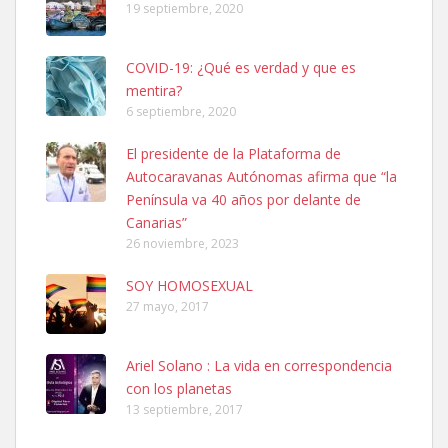
19 septiembre, 2020
COVID-19: ¿Qué es verdad y que es
mentira?
6 septiembre, 2020
SHIBA PERDIDO AVDA JOSE MESA Y LOPEZ
El presidente de la Plataforma de
PERRO MACHO RAZA SHIBA CON MICROCHIP PERDIDO HOY
Autocaravanas Autónomas afirma que “la
06/07/2025 ZONA MESA Y LOPEZ. ES MUY ASUSTADIZO
Península va 40 años por delante de
Leales.org » Gran Canaria
|
6.7.2025
Canarias”
26 noviembre, 2023
SOY HOMOSEXUAL
27 mayo, 2017
Ariel Solano : La vida en correspondencia
Ninfa perdida
con los planetas
El día 5 se los perdió una ninfa papillera, asustada tiene miedo a la
13 septiembre, 2017
calle, se perdió por la zon...
Leales.org » Gran Canaria
|
6.7.2025