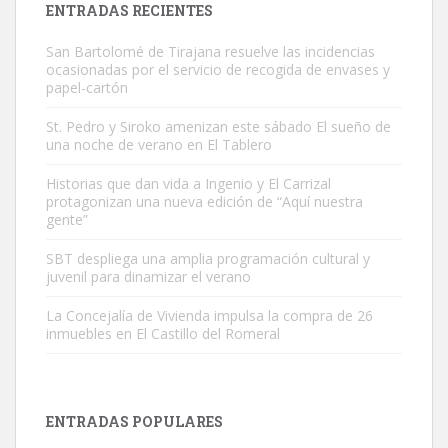
ENTRADAS RECIENTES
San Bartolomé de Tirajana resuelve las incidencias
ocasionadas por el servicio de recogida de envases y
papel-cartón
St. Pedro y Siroko amenizan este sábado El sueño de
una noche de verano en El Tablero
Gato manso encontrado
Este gato macho ha aparecido en la calle hace menos de un mes,
Historias que dan vida a Ingenio y El Carrizal
protagonizan una nueva edición de “Aquí nuestra
es muy manso y extremadamente cari...
gente”
Leales.org » Gran Canaria
|
9.7.2025
SBT despliega una amplia programación cultural y
juvenil para dinamizar el verano
La Concejalía de Vivienda impulsa la compra de 26
inmuebles en El Castillo del Romeral
Adopción urgente
Busco adopción responsable para mi perra. Pastor alemán,
ENTRADAS POPULARES
hembra, 4 años. Por motivos personales ...