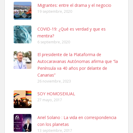
Leales.org » Gran Canaria
|
6.7.2025
Migrantes: entre el drama y el negocio
19 septiembre, 2020
COVID-19: ¿Qué es verdad y que es
mentira?
6 septiembre, 2020
SHIBA PERDIDO AVDA JOSE MESA Y LOPEZ
El presidente de la Plataforma de
PERRO MACHO RAZA SHIBA CON MICROCHIP PERDIDO HOY
Autocaravanas Autónomas afirma que “la
06/07/2025 ZONA MESA Y LOPEZ. ES MUY ASUSTADIZO
Península va 40 años por delante de
Leales.org » Gran Canaria
|
6.7.2025
Canarias”
26 noviembre, 2023
SOY HOMOSEXUAL
27 mayo, 2017
Ariel Solano : La vida en correspondencia
Ninfa perdida
con los planetas
El día 5 se los perdió una ninfa papillera, asustada tiene miedo a la
13 septiembre, 2017
calle, se perdió por la zon...