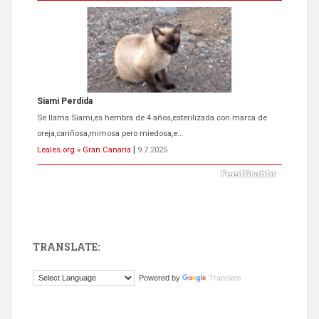
Siami Perdida
Se llama Siami,es hembra de 4 años,esterilizada con marca de
oreja,cariñosa,mimosa pero miedosa,e...
Leales.org » Gran Canaria
|
9.7.2025
TRANSLATE:
ADOPCIÓN URGENTE GATA TEROR GRAN CANARIA
Powered by
Translate
El ayuntamiento se va a llevar a Los Gatos callejeros de la zona los
próximos días, ella incluida...
Leales.org » Gran Canaria
|
9.7.2025