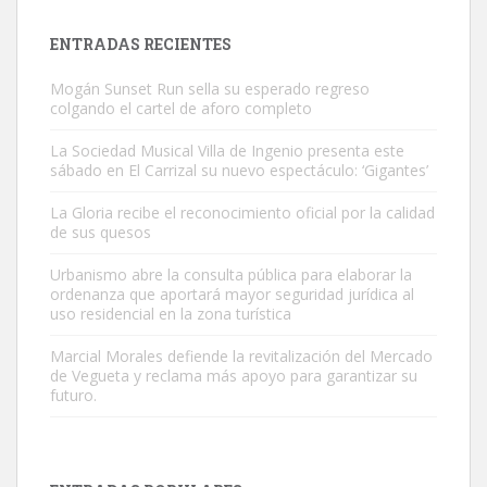
próximos días, ella incluida...
Leales.org » Gran Canaria
|
9.7.2025
ENTRADAS RECIENTES
Mogán Sunset Run sella su esperado regreso
colgando el cartel de aforo completo
La Sociedad Musical Villa de Ingenio presenta este
sábado en El Carrizal su nuevo espectáculo: ‘Gigantes’
Gato manso encontrado
La Gloria recibe el reconocimiento oficial por la calidad
Este gato macho ha aparecido en la calle hace menos de un mes,
de sus quesos
es muy manso y extremadamente cari...
Urbanismo abre la consulta pública para elaborar la
Leales.org » Gran Canaria
|
9.7.2025
ordenanza que aportará mayor seguridad jurídica al
uso residencial en la zona turística
Marcial Morales defiende la revitalización del Mercado
de Vegueta y reclama más apoyo para garantizar su
futuro.
Adopción urgente
Busco adopción responsable para mi perra. Pastor alemán,