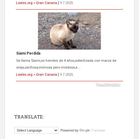
Leales.org » Gran Canaria
|
9.7.2025
Siami Perdida
Se llama Siami,es hembra de 4 años,esterilizada con marca de
oreja,cariñosa,mimosa pero miedosa,e...
Leales.org » Gran Canaria
|
9.7.2025
TRANSLATE:
ADOPCIÓN URGENTE GATA TEROR GRAN CANARIA
Powered by
Translate
El ayuntamiento se va a llevar a Los Gatos callejeros de la zona los