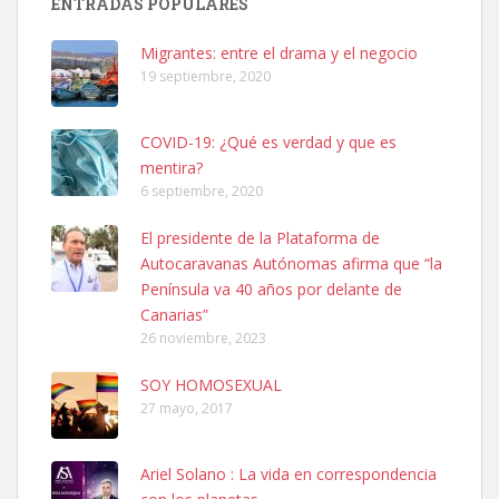
ENTRADAS POPULARES
hembra, 4 años. Por motivos personales ...
Leales.org » Gran Canaria
|
6.7.2025
Migrantes: entre el drama y el negocio
19 septiembre, 2020
COVID-19: ¿Qué es verdad y que es
mentira?
6 septiembre, 2020
SHIBA PERDIDO AVDA JOSE MESA Y LOPEZ
El presidente de la Plataforma de
PERRO MACHO RAZA SHIBA CON MICROCHIP PERDIDO HOY
Autocaravanas Autónomas afirma que “la
06/07/2025 ZONA MESA Y LOPEZ. ES MUY ASUSTADIZO
Península va 40 años por delante de
Leales.org » Gran Canaria
|
6.7.2025
Canarias”
26 noviembre, 2023
SOY HOMOSEXUAL
27 mayo, 2017
Ariel Solano : La vida en correspondencia
Ninfa perdida