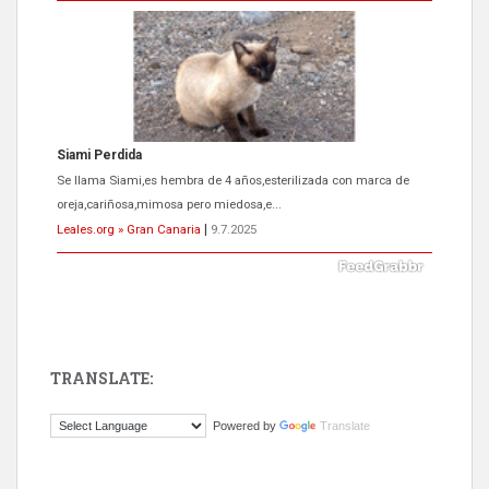
Siami Perdida
Se llama Siami,es hembra de 4 años,esterilizada con marca de
oreja,cariñosa,mimosa pero miedosa,e...
Leales.org » Gran Canaria
|
9.7.2025
TRANSLATE:
ADOPCIÓN URGENTE GATA TEROR GRAN CANARIA
Powered by
Translate
El ayuntamiento se va a llevar a Los Gatos callejeros de la zona los
próximos días, ella incluida...
Leales.org » Gran Canaria
|
9.7.2025