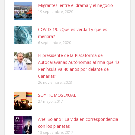
Leales.org » Gran Canaria
|
6.7.2025
Migrantes: entre el drama y el negocio
19 septiembre, 2020
COVID-19: ¿Qué es verdad y que es
mentira?
6 septiembre, 2020
SHIBA PERDIDO AVDA JOSE MESA Y LOPEZ
El presidente de la Plataforma de
PERRO MACHO RAZA SHIBA CON MICROCHIP PERDIDO HOY
Autocaravanas Autónomas afirma que “la
06/07/2025 ZONA MESA Y LOPEZ. ES MUY ASUSTADIZO
Península va 40 años por delante de
Leales.org » Gran Canaria
|
6.7.2025
Canarias”
26 noviembre, 2023
SOY HOMOSEXUAL
27 mayo, 2017
Ariel Solano : La vida en correspondencia
Ninfa perdida
con los planetas
El día 5 se los perdió una ninfa papillera, asustada tiene miedo a la
13 septiembre, 2017
calle, se perdió por la zon...