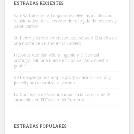
ENTRADAS RECIENTES
San Bartolomé de Tirajana resuelve las incidencias
ocasionadas por el servicio de recogida de envases y
papel-cartón
St. Pedro y Siroko amenizan este sábado El sueño de
una noche de verano en El Tablero
Gato manso encontrado
Este gato macho ha aparecido en la calle hace menos de un mes,
Historias que dan vida a Ingenio y El Carrizal
protagonizan una nueva edición de “Aquí nuestra
es muy manso y extremadamente cari...
gente”
Leales.org » Gran Canaria
|
9.7.2025
SBT despliega una amplia programación cultural y
juvenil para dinamizar el verano
La Concejalía de Vivienda impulsa la compra de 26
inmuebles en El Castillo del Romeral
Adopción urgente
Busco adopción responsable para mi perra. Pastor alemán,
ENTRADAS POPULARES
hembra, 4 años. Por motivos personales ...