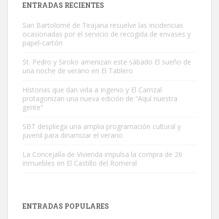
ENTRADAS RECIENTES
San Bartolomé de Tirajana resuelve las incidencias
ocasionadas por el servicio de recogida de envases y
papel-cartón
St. Pedro y Siroko amenizan este sábado El sueño de
una noche de verano en El Tablero
Gato manso encontrado
Este gato macho ha aparecido en la calle hace menos de un mes,
Historias que dan vida a Ingenio y El Carrizal
protagonizan una nueva edición de “Aquí nuestra
es muy manso y extremadamente cari...
gente”
Leales.org » Gran Canaria
|
9.7.2025
SBT despliega una amplia programación cultural y
juvenil para dinamizar el verano
La Concejalía de Vivienda impulsa la compra de 26
inmuebles en El Castillo del Romeral
Adopción urgente
Busco adopción responsable para mi perra. Pastor alemán,
ENTRADAS POPULARES
hembra, 4 años. Por motivos personales ...