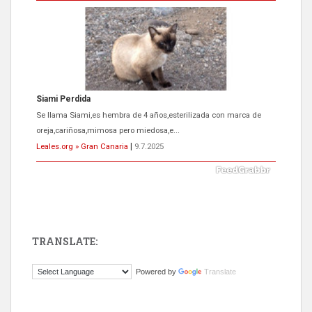
Siami Perdida
Se llama Siami,es hembra de 4 años,esterilizada con marca de
oreja,cariñosa,mimosa pero miedosa,e...
Leales.org » Gran Canaria
|
9.7.2025
TRANSLATE:
ADOPCIÓN URGENTE GATA TEROR GRAN CANARIA
Powered by
Translate
El ayuntamiento se va a llevar a Los Gatos callejeros de la zona los
próximos días, ella incluida...
Leales.org » Gran Canaria
|
9.7.2025