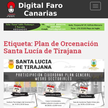
S
TOGGLE
k
i
p
t
o
m
a
Etiqueta: Plan de Orcenación
i
Santa Lucía de Tirajana
n
c
o
n
t
e
n
t