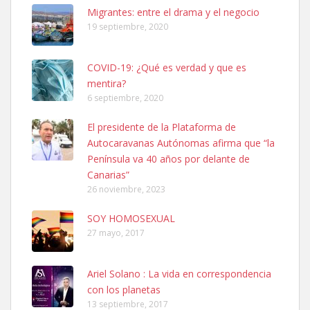
Leales.org » Gran Canaria
|
6.7.2025
Migrantes: entre el drama y el negocio
19 septiembre, 2020
COVID-19: ¿Qué es verdad y que es
mentira?
6 septiembre, 2020
SHIBA PERDIDO AVDA JOSE MESA Y LOPEZ
El presidente de la Plataforma de
PERRO MACHO RAZA SHIBA CON MICROCHIP PERDIDO HOY
Autocaravanas Autónomas afirma que “la
06/07/2025 ZONA MESA Y LOPEZ. ES MUY ASUSTADIZO
Península va 40 años por delante de
Leales.org » Gran Canaria
|
6.7.2025
Canarias”
26 noviembre, 2023
SOY HOMOSEXUAL
27 mayo, 2017
Ariel Solano : La vida en correspondencia
Ninfa perdida
con los planetas
El día 5 se los perdió una ninfa papillera, asustada tiene miedo a la
13 septiembre, 2017
calle, se perdió por la zon...