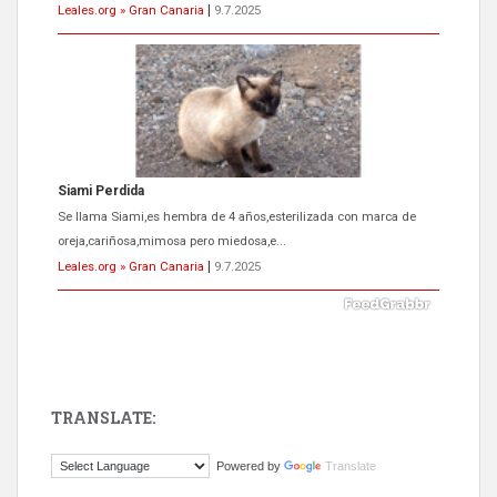
Leales.org » Gran Canaria
|
9.7.2025
Siami Perdida
Se llama Siami,es hembra de 4 años,esterilizada con marca de
oreja,cariñosa,mimosa pero miedosa,e...
Leales.org » Gran Canaria
|
9.7.2025
TRANSLATE:
ADOPCIÓN URGENTE GATA TEROR GRAN CANARIA
Powered by
Translate
El ayuntamiento se va a llevar a Los Gatos callejeros de la zona los