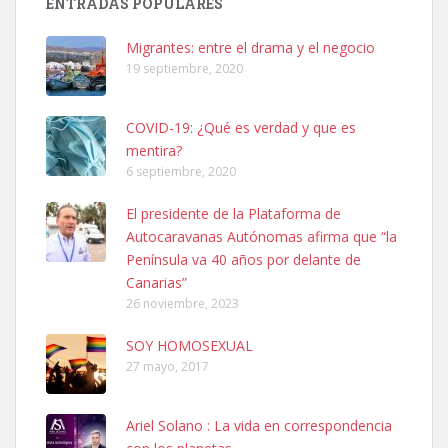
ENTRADAS POPULARES
hembra, 4 años. Por motivos personales ...
Leales.org » Gran Canaria
|
6.7.2025
Migrantes: entre el drama y el negocio
19 septiembre, 2020
COVID-19: ¿Qué es verdad y que es
mentira?
6 septiembre, 2020
SHIBA PERDIDO AVDA JOSE MESA Y LOPEZ
El presidente de la Plataforma de
PERRO MACHO RAZA SHIBA CON MICROCHIP PERDIDO HOY
Autocaravanas Autónomas afirma que “la
06/07/2025 ZONA MESA Y LOPEZ. ES MUY ASUSTADIZO
Península va 40 años por delante de
Leales.org » Gran Canaria
|
6.7.2025
Canarias”
26 noviembre, 2023
SOY HOMOSEXUAL
27 mayo, 2017
Ariel Solano : La vida en correspondencia
Ninfa perdida