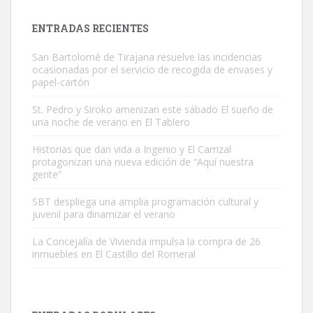
próximos días, ella incluida...
Leales.org » Gran Canaria
|
9.7.2025
ENTRADAS RECIENTES
San Bartolomé de Tirajana resuelve las incidencias
ocasionadas por el servicio de recogida de envases y
papel-cartón
St. Pedro y Siroko amenizan este sábado El sueño de
una noche de verano en El Tablero
Gato manso encontrado
Este gato macho ha aparecido en la calle hace menos de un mes,
Historias que dan vida a Ingenio y El Carrizal
protagonizan una nueva edición de “Aquí nuestra
es muy manso y extremadamente cari...
gente”
Leales.org » Gran Canaria
|
9.7.2025
SBT despliega una amplia programación cultural y
juvenil para dinamizar el verano
La Concejalía de Vivienda impulsa la compra de 26
inmuebles en El Castillo del Romeral
Adopción urgente
Busco adopción responsable para mi perra. Pastor alemán,