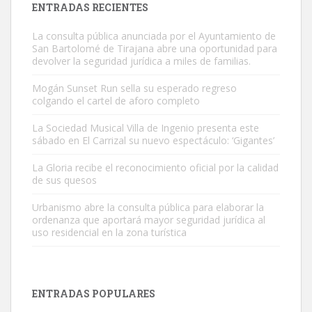
ENTRADAS RECIENTES
La consulta pública anunciada por el Ayuntamiento de
San Bartolomé de Tirajana abre una oportunidad para
devolver la seguridad jurídica a miles de familias.
Mogán Sunset Run sella su esperado regreso
colgando el cartel de aforo completo
Gato manso encontrado
Este gato macho ha aparecido en la calle hace menos de un mes,
La Sociedad Musical Villa de Ingenio presenta este
sábado en El Carrizal su nuevo espectáculo: ‘Gigantes’
es muy manso y extremadamente cari...
Leales.org » Gran Canaria
|
9.7.2025
La Gloria recibe el reconocimiento oficial por la calidad
de sus quesos
Urbanismo abre la consulta pública para elaborar la
ordenanza que aportará mayor seguridad jurídica al
uso residencial en la zona turística
Adopción urgente
Busco adopción responsable para mi perra. Pastor alemán,
ENTRADAS POPULARES
hembra, 4 años. Por motivos personales ...