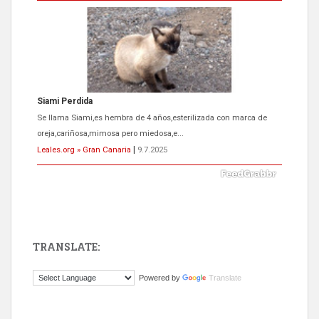
Siami Perdida
Se llama Siami,es hembra de 4 años,esterilizada con marca de
oreja,cariñosa,mimosa pero miedosa,e...
Leales.org » Gran Canaria
|
9.7.2025
TRANSLATE:
ADOPCIÓN URGENTE GATA TEROR GRAN CANARIA
Powered by
Translate
El ayuntamiento se va a llevar a Los Gatos callejeros de la zona los
próximos días, ella incluida...
Leales.org » Gran Canaria
|
9.7.2025