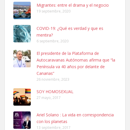
Leales.org » Gran Canaria
|
6.7.2025
Migrantes: entre el drama y el negocio
19 septiembre, 2020
COVID-19: ¿Qué es verdad y que es
mentira?
6 septiembre, 2020
SHIBA PERDIDO AVDA JOSE MESA Y LOPEZ
El presidente de la Plataforma de
PERRO MACHO RAZA SHIBA CON MICROCHIP PERDIDO HOY
Autocaravanas Autónomas afirma que “la
06/07/2025 ZONA MESA Y LOPEZ. ES MUY ASUSTADIZO
Península va 40 años por delante de
Leales.org » Gran Canaria
|
6.7.2025
Canarias”
26 noviembre, 2023
SOY HOMOSEXUAL
27 mayo, 2017
Ariel Solano : La vida en correspondencia
Ninfa perdida
con los planetas
El día 5 se los perdió una ninfa papillera, asustada tiene miedo a la
13 septiembre, 2017
calle, se perdió por la zon...