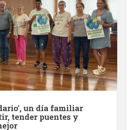
ario’, un día familiar
ir, tender puentes y
mejor