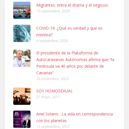
Leales.org » Gran Canaria
|
6.7.2025
Migrantes: entre el drama y el negocio
19 septiembre, 2020
COVID-19: ¿Qué es verdad y que es
mentira?
6 septiembre, 2020
SHIBA PERDIDO AVDA JOSE MESA Y LOPEZ
El presidente de la Plataforma de
PERRO MACHO RAZA SHIBA CON MICROCHIP PERDIDO HOY
Autocaravanas Autónomas afirma que “la
06/07/2025 ZONA MESA Y LOPEZ. ES MUY ASUSTADIZO
Península va 40 años por delante de
Leales.org » Gran Canaria
|
6.7.2025
Canarias”
26 noviembre, 2023
SOY HOMOSEXUAL
27 mayo, 2017
Ariel Solano : La vida en correspondencia
Ninfa perdida
con los planetas
El día 5 se los perdió una ninfa papillera, asustada tiene miedo a la
13 septiembre, 2017
calle, se perdió por la zon...