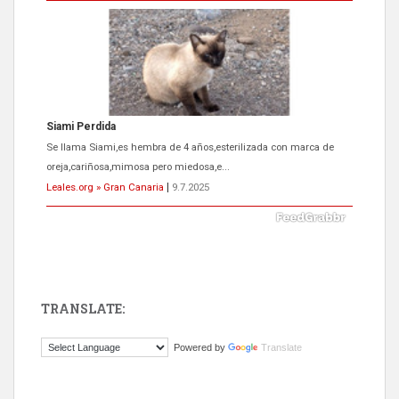
Siami Perdida
Se llama Siami,es hembra de 4 años,esterilizada con marca de
oreja,cariñosa,mimosa pero miedosa,e...
Leales.org » Gran Canaria
|
9.7.2025
TRANSLATE:
ADOPCIÓN URGENTE GATA TEROR GRAN CANARIA
Powered by
Translate
El ayuntamiento se va a llevar a Los Gatos callejeros de la zona los
próximos días, ella incluida...
Leales.org » Gran Canaria
|
9.7.2025