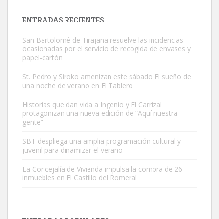
próximos días, ella incluida...
Leales.org » Gran Canaria
|
9.7.2025
ENTRADAS RECIENTES
San Bartolomé de Tirajana resuelve las incidencias
ocasionadas por el servicio de recogida de envases y
papel-cartón
St. Pedro y Siroko amenizan este sábado El sueño de
una noche de verano en El Tablero
Gato manso encontrado
Este gato macho ha aparecido en la calle hace menos de un mes,
Historias que dan vida a Ingenio y El Carrizal
protagonizan una nueva edición de “Aquí nuestra
es muy manso y extremadamente cari...
gente”
Leales.org » Gran Canaria
|
9.7.2025
SBT despliega una amplia programación cultural y
juvenil para dinamizar el verano
La Concejalía de Vivienda impulsa la compra de 26
inmuebles en El Castillo del Romeral
Adopción urgente
Busco adopción responsable para mi perra. Pastor alemán,