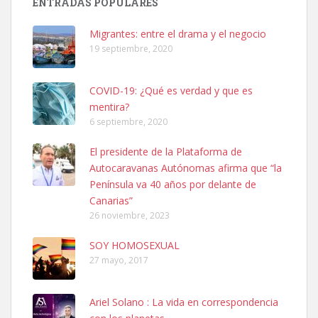
ENTRADAS POPULARES
hembra, 4 años. Por motivos personales ...
Leales.org » Gran Canaria
|
6.7.2025
Migrantes: entre el drama y el negocio
19 septiembre, 2020
COVID-19: ¿Qué es verdad y que es
mentira?
6 septiembre, 2020
SHIBA PERDIDO AVDA JOSE MESA Y LOPEZ
El presidente de la Plataforma de
PERRO MACHO RAZA SHIBA CON MICROCHIP PERDIDO HOY
Autocaravanas Autónomas afirma que “la
06/07/2025 ZONA MESA Y LOPEZ. ES MUY ASUSTADIZO
Península va 40 años por delante de
Leales.org » Gran Canaria
|
6.7.2025
Canarias”
26 noviembre, 2023
SOY HOMOSEXUAL
27 mayo, 2017
Ariel Solano : La vida en correspondencia
Ninfa perdida