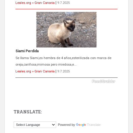
Leales.org » Gran Canaria
|
9.7.2025
Siami Perdida
Se llama Siami,es hembra de 4 años,esterilizada con marca de
oreja,cariñosa,mimosa pero miedosa,e...
Leales.org » Gran Canaria
|
9.7.2025
TRANSLATE:
ADOPCIÓN URGENTE GATA TEROR GRAN CANARIA
Powered by
Translate
El ayuntamiento se va a llevar a Los Gatos callejeros de la zona los