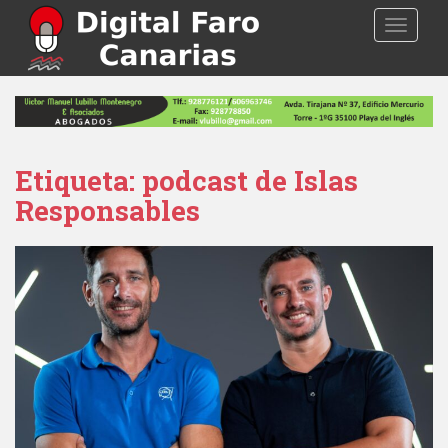
S
TOGGLE
k
i
p
t
o
m
a
Etiqueta: podcast de Islas
i
Responsables
n
c
o
n
t
e
n
t