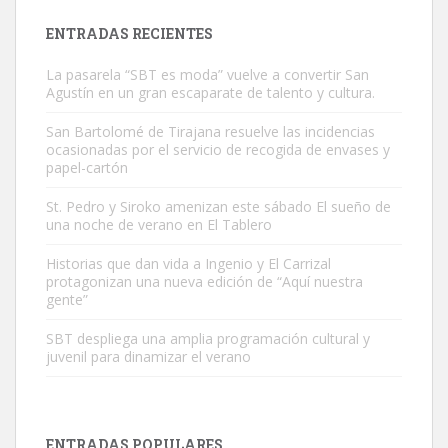
Leales.org » Gran Canaria
|
9.7.2025
ENTRADAS RECIENTES
La pasarela “SBT es moda” vuelve a convertir San
Agustín en un gran escaparate de talento y cultura.
San Bartolomé de Tirajana resuelve las incidencias
ocasionadas por el servicio de recogida de envases y
papel-cartón
Gato manso encontrado
Este gato macho ha aparecido en la calle hace menos de un mes,
St. Pedro y Siroko amenizan este sábado El sueño de
una noche de verano en El Tablero
es muy manso y extremadamente cari...
Leales.org » Gran Canaria
|
9.7.2025
Historias que dan vida a Ingenio y El Carrizal
protagonizan una nueva edición de “Aquí nuestra
gente”
SBT despliega una amplia programación cultural y
juvenil para dinamizar el verano
Adopción urgente
Busco adopción responsable para mi perra. Pastor alemán,
ENTRADAS POPULARES