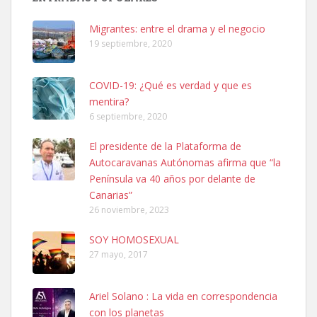
hembra, 4 años. Por motivos personales ...
Leales.org » Gran Canaria
|
6.7.2025
Migrantes: entre el drama y el negocio
19 septiembre, 2020
COVID-19: ¿Qué es verdad y que es
mentira?
6 septiembre, 2020
SHIBA PERDIDO AVDA JOSE MESA Y LOPEZ
El presidente de la Plataforma de
PERRO MACHO RAZA SHIBA CON MICROCHIP PERDIDO HOY
Autocaravanas Autónomas afirma que “la
06/07/2025 ZONA MESA Y LOPEZ. ES MUY ASUSTADIZO
Península va 40 años por delante de
Leales.org » Gran Canaria
|
6.7.2025
Canarias”
26 noviembre, 2023
SOY HOMOSEXUAL
27 mayo, 2017
Ariel Solano : La vida en correspondencia
Ninfa perdida
con los planetas
El día 5 se los perdió una ninfa papillera, asustada tiene miedo a la