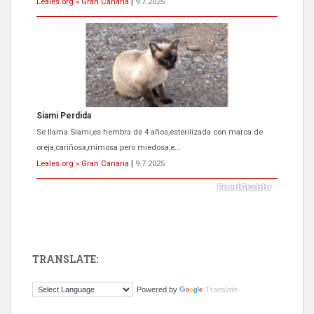
Leales.org » Gran Canaria
|
9.7.2025
Siami Perdida
Se llama Siami,es hembra de 4 años,esterilizada con marca de
oreja,cariñosa,mimosa pero miedosa,e...
Leales.org » Gran Canaria
|
9.7.2025
TRANSLATE:
ADOPCIÓN URGENTE GATA TEROR GRAN CANARIA
Powered by
Translate
El ayuntamiento se va a llevar a Los Gatos callejeros de la zona los
próximos días, ella incluida...