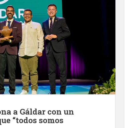
ona a Gáldar con un
que “todos somos