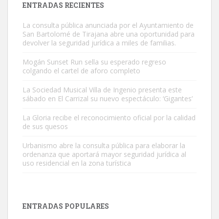
ENTRADAS RECIENTES
La consulta pública anunciada por el Ayuntamiento de
San Bartolomé de Tirajana abre una oportunidad para
devolver la seguridad jurídica a miles de familias.
Mogán Sunset Run sella su esperado regreso
colgando el cartel de aforo completo
Gato manso encontrado
Este gato macho ha aparecido en la calle hace menos de un mes,
La Sociedad Musical Villa de Ingenio presenta este
sábado en El Carrizal su nuevo espectáculo: ‘Gigantes’
es muy manso y extremadamente cari...
Leales.org » Gran Canaria
|
9.7.2025
La Gloria recibe el reconocimiento oficial por la calidad
de sus quesos
Urbanismo abre la consulta pública para elaborar la
ordenanza que aportará mayor seguridad jurídica al
uso residencial en la zona turística
Adopción urgente
Busco adopción responsable para mi perra. Pastor alemán,
ENTRADAS POPULARES
hembra, 4 años. Por motivos personales ...