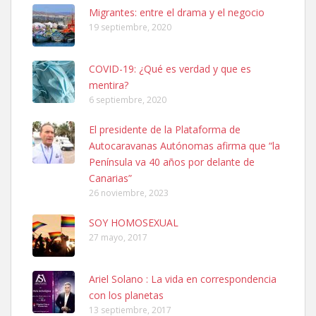
Leales.org » Gran Canaria
|
6.7.2025
Migrantes: entre el drama y el negocio
19 septiembre, 2020
COVID-19: ¿Qué es verdad y que es
mentira?
6 septiembre, 2020
SHIBA PERDIDO AVDA JOSE MESA Y LOPEZ
El presidente de la Plataforma de
PERRO MACHO RAZA SHIBA CON MICROCHIP PERDIDO HOY
Autocaravanas Autónomas afirma que “la
06/07/2025 ZONA MESA Y LOPEZ. ES MUY ASUSTADIZO
Península va 40 años por delante de
Leales.org » Gran Canaria
|
6.7.2025
Canarias”
26 noviembre, 2023
SOY HOMOSEXUAL
27 mayo, 2017
Ariel Solano : La vida en correspondencia
Ninfa perdida
con los planetas
El día 5 se los perdió una ninfa papillera, asustada tiene miedo a la
13 septiembre, 2017
calle, se perdió por la zon...