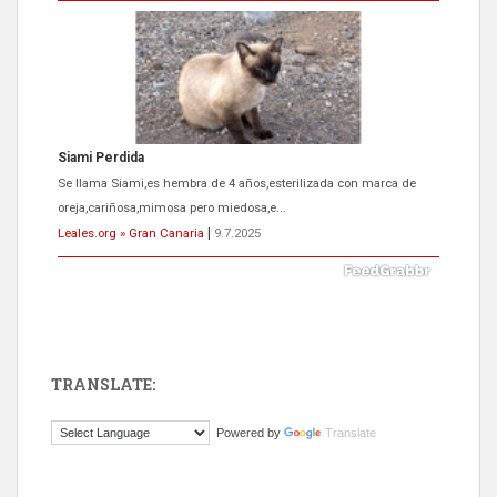
Siami Perdida
Se llama Siami,es hembra de 4 años,esterilizada con marca de
oreja,cariñosa,mimosa pero miedosa,e...
Leales.org » Gran Canaria
|
9.7.2025
TRANSLATE:
ADOPCIÓN URGENTE GATA TEROR GRAN CANARIA
Powered by
Translate
El ayuntamiento se va a llevar a Los Gatos callejeros de la zona los
próximos días, ella incluida...
Leales.org » Gran Canaria
|
9.7.2025