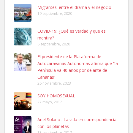
Leales.org » Gran Canaria
|
6.7.2025
Migrantes: entre el drama y el negocio
19 septiembre, 2020
COVID-19: ¿Qué es verdad y que es
mentira?
6 septiembre, 2020
SHIBA PERDIDO AVDA JOSE MESA Y LOPEZ
El presidente de la Plataforma de
PERRO MACHO RAZA SHIBA CON MICROCHIP PERDIDO HOY
Autocaravanas Autónomas afirma que “la
06/07/2025 ZONA MESA Y LOPEZ. ES MUY ASUSTADIZO
Península va 40 años por delante de
Leales.org » Gran Canaria
|
6.7.2025
Canarias”
26 noviembre, 2023
SOY HOMOSEXUAL
27 mayo, 2017
Ariel Solano : La vida en correspondencia
Ninfa perdida
con los planetas
El día 5 se los perdió una ninfa papillera, asustada tiene miedo a la
13 septiembre, 2017