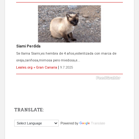
Siami Perdida
Se llama Siami,es hembra de 4 años,esterilizada con marca de
oreja,cariñosa,mimosa pero miedosa,e...
Leales.org » Gran Canaria
|
9.7.2025
TRANSLATE:
ADOPCIÓN URGENTE GATA TEROR GRAN CANARIA
Powered by
Translate
El ayuntamiento se va a llevar a Los Gatos callejeros de la zona los
próximos días, ella incluida...