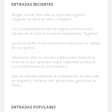
Leales.org » Gran Canaria
|
9.7.2025
ENTRADAS RECIENTES
Mogán Sunset Run sella su esperado regreso
colgando el cartel de aforo completo
La Sociedad Musical Villa de Ingenio presenta este
sábado en El Carrizal su nuevo espectáculo: ‘Gigantes’
Gato manso encontrado
La Gloria recibe el reconocimiento oficial por la calidad
Este gato macho ha aparecido en la calle hace menos de un mes,
de sus quesos
es muy manso y extremadamente cari...
Urbanismo abre la consulta pública para elaborar la
Leales.org » Gran Canaria
|
9.7.2025
ordenanza que aportará mayor seguridad jurídica al
uso residencial en la zona turística
Marcial Morales defiende la revitalización del Mercado
de Vegueta y reclama más apoyo para garantizar su
futuro.
Adopción urgente
Busco adopción responsable para mi perra. Pastor alemán,
ENTRADAS POPULARES
hembra, 4 años. Por motivos personales ...