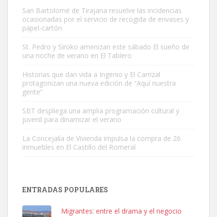
San Bartolomé de Tirajana resuelve las incidencias
ocasionadas por el servicio de recogida de envases y
papel-cartón
St. Pedro y Siroko amenizan este sábado El sueño de
una noche de verano en El Tablero
Adopción urgente
Busco adopción responsable para mi perra. Pastor alemán,
Historias que dan vida a Ingenio y El Carrizal
protagonizan una nueva edición de “Aquí nuestra
hembra, 4 años. Por motivos personales ...
gente”
Leales.org » Gran Canaria
|
6.7.2025
SBT despliega una amplia programación cultural y
juvenil para dinamizar el verano
La Concejalía de Vivienda impulsa la compra de 26
inmuebles en El Castillo del Romeral
SHIBA PERDIDO AVDA JOSE MESA Y LOPEZ
PERRO MACHO RAZA SHIBA CON MICROCHIP PERDIDO HOY
ENTRADAS POPULARES
06/07/2025 ZONA MESA Y LOPEZ. ES MUY ASUSTADIZO
Leales.org » Gran Canaria
|
6.7.2025
Migrantes: entre el drama y el negocio