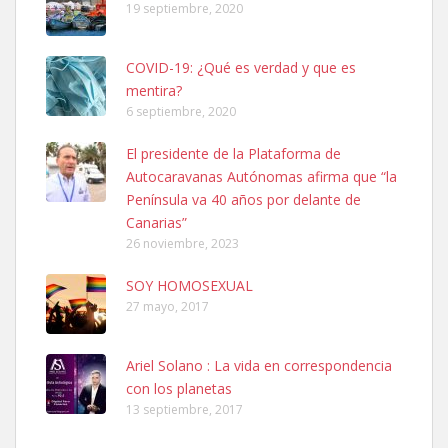
19 septiembre, 2020
COVID-19: ¿Qué es verdad y que es
mentira?
6 septiembre, 2020
Ninfa perdida
El presidente de la Plataforma de
El día 5 se los perdió una ninfa papillera, asustada tiene miedo a la
Autocaravanas Autónomas afirma que “la
calle, se perdió por la zon...
Península va 40 años por delante de
Leales.org » Gran Canaria
|
6.7.2025
Canarias”
26 noviembre, 2023
SOY HOMOSEXUAL
27 mayo, 2017
Ariel Solano : La vida en correspondencia
Adopcion
con los planetas
Busco casa de acogida para mi perrita ya que por temas de trabajo
13 septiembre, 2017
no la puedo tener. Solo gente r...
Leales.org » Gran Canaria
|
4.7.2025