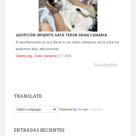
ADOPCIÓN URGENTE GATA TEROR GRAN CANARIA
El ayuntamiento se va a llevar a Los Gatos callejeros de la zona los
próximos días, ella incluida...
Leales.org » Gran Canaria
|
9.7.2025
TRANSLATE:
Gato manso encontrado
Powered by
Translate
Este gato macho ha aparecido en la calle hace menos de un mes,
es muy manso y extremadamente cari...
Leales.org » Gran Canaria
|
9.7.2025
ENTRADAS RECIENTES