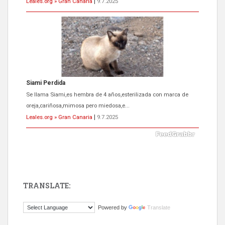
Leales.org » Gran Canaria
|
9.7.2025
Siami Perdida
Se llama Siami,es hembra de 4 años,esterilizada con marca de
oreja,cariñosa,mimosa pero miedosa,e...
Leales.org » Gran Canaria
|
9.7.2025
TRANSLATE:
ADOPCIÓN URGENTE GATA TEROR GRAN CANARIA
Powered by
Translate
El ayuntamiento se va a llevar a Los Gatos callejeros de la zona los
próximos días, ella incluida...