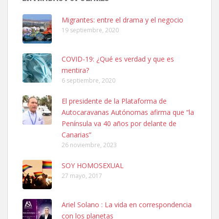
hembra, 4 años. Por motivos personales ...
Leales.org » Gran Canaria
|
6.7.2025
Migrantes: entre el drama y el negocio
19 septiembre, 2020
COVID-19: ¿Qué es verdad y que es
mentira?
6 septiembre, 2020
SHIBA PERDIDO AVDA JOSE MESA Y LOPEZ
El presidente de la Plataforma de
PERRO MACHO RAZA SHIBA CON MICROCHIP PERDIDO HOY
Autocaravanas Autónomas afirma que “la
06/07/2025 ZONA MESA Y LOPEZ. ES MUY ASUSTADIZO
Península va 40 años por delante de
Leales.org » Gran Canaria
|
6.7.2025
Canarias”
26 noviembre, 2023
SOY HOMOSEXUAL
27 mayo, 2017
Ariel Solano : La vida en correspondencia
Ninfa perdida
con los planetas
El día 5 se los perdió una ninfa papillera, asustada tiene miedo a la