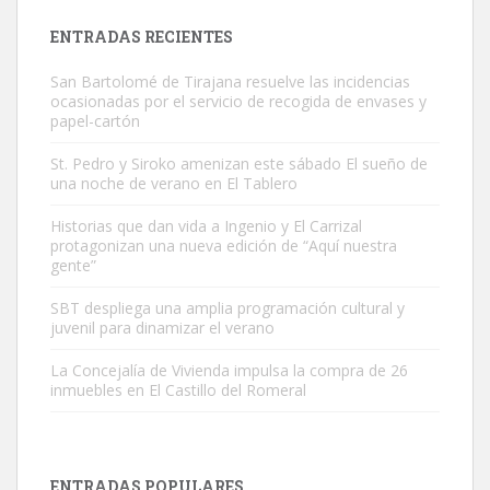
Leales.org » Gran Canaria
|
9.7.2025
ENTRADAS RECIENTES
San Bartolomé de Tirajana resuelve las incidencias
ocasionadas por el servicio de recogida de envases y
papel-cartón
St. Pedro y Siroko amenizan este sábado El sueño de
una noche de verano en El Tablero
Gato manso encontrado
Este gato macho ha aparecido en la calle hace menos de un mes,
Historias que dan vida a Ingenio y El Carrizal
protagonizan una nueva edición de “Aquí nuestra
es muy manso y extremadamente cari...
gente”
Leales.org » Gran Canaria
|
9.7.2025
SBT despliega una amplia programación cultural y
juvenil para dinamizar el verano
La Concejalía de Vivienda impulsa la compra de 26
inmuebles en El Castillo del Romeral
Adopción urgente
Busco adopción responsable para mi perra. Pastor alemán,
ENTRADAS POPULARES