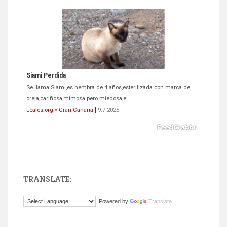
Siami Perdida
Se llama Siami,es hembra de 4 años,esterilizada con marca de
oreja,cariñosa,mimosa pero miedosa,e...
Leales.org » Gran Canaria
|
9.7.2025
TRANSLATE:
ADOPCIÓN URGENTE GATA TEROR GRAN CANARIA
Powered by
Translate
El ayuntamiento se va a llevar a Los Gatos callejeros de la zona los
próximos días, ella incluida...