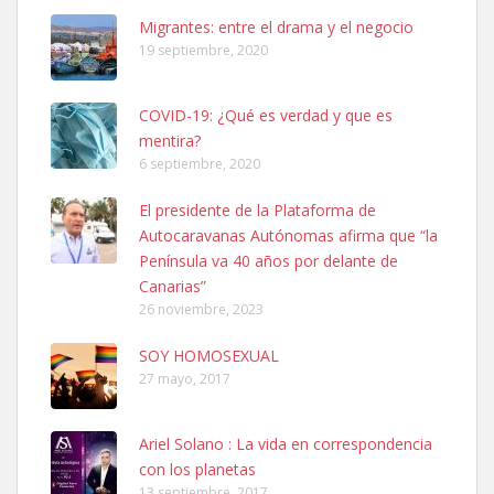
Leales.org » Gran Canaria
|
6.7.2025
Migrantes: entre el drama y el negocio
19 septiembre, 2020
COVID-19: ¿Qué es verdad y que es
mentira?
6 septiembre, 2020
SHIBA PERDIDO AVDA JOSE MESA Y LOPEZ
El presidente de la Plataforma de
PERRO MACHO RAZA SHIBA CON MICROCHIP PERDIDO HOY
Autocaravanas Autónomas afirma que “la
06/07/2025 ZONA MESA Y LOPEZ. ES MUY ASUSTADIZO
Península va 40 años por delante de
Leales.org » Gran Canaria
|
6.7.2025
Canarias”
26 noviembre, 2023
SOY HOMOSEXUAL
27 mayo, 2017
Ariel Solano : La vida en correspondencia
Ninfa perdida
con los planetas
El día 5 se los perdió una ninfa papillera, asustada tiene miedo a la
13 septiembre, 2017