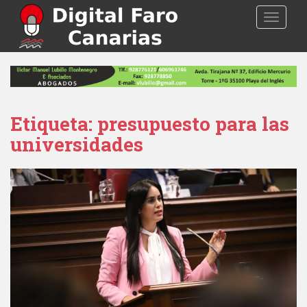
S
TOGGLE
k
i
p
t
o
m
a
Etiqueta: presupuesto para las
i
universidades
n
c
o
n
t
e
n
t