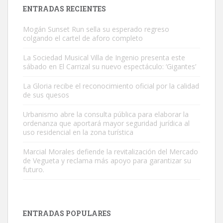
Leales.org » Gran Canaria
|
9.7.2025
ENTRADAS RECIENTES
Mogán Sunset Run sella su esperado regreso
colgando el cartel de aforo completo
La Sociedad Musical Villa de Ingenio presenta este
sábado en El Carrizal su nuevo espectáculo: ‘Gigantes’
Gato manso encontrado
La Gloria recibe el reconocimiento oficial por la calidad
Este gato macho ha aparecido en la calle hace menos de un mes,
de sus quesos
es muy manso y extremadamente cari...
Urbanismo abre la consulta pública para elaborar la
Leales.org » Gran Canaria
|
9.7.2025
ordenanza que aportará mayor seguridad jurídica al
uso residencial en la zona turística
Marcial Morales defiende la revitalización del Mercado
de Vegueta y reclama más apoyo para garantizar su
futuro.
Adopción urgente
Busco adopción responsable para mi perra. Pastor alemán,
ENTRADAS POPULARES
hembra, 4 años. Por motivos personales ...