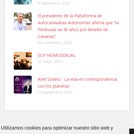
6 septiembre, 2020
Ninfa perdida
El presidente de la Plataforma de
El día 5 se los perdió una ninfa papillera, asustada tiene miedo a la
Autocaravanas Autónomas afirma que “la
calle, se perdió por la zon...
Península va 40 años por delante de
Leales.org » Gran Canaria
|
6.7.2025
Canarias”
26 noviembre, 2023
SOY HOMOSEXUAL
27 mayo, 2017
Ariel Solano : La vida en correspondencia
Adopcion
con los planetas
Busco casa de acogida para mi perrita ya que por temas de trabajo
13 septiembre, 2017
no la puedo tener. Solo gente r...
Leales.org » Gran Canaria
|
4.7.2025
Utilizamos cookies para optimizar nuestro sitio web y