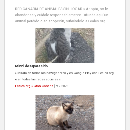
RED CANARIA DE ANIMALES SIN HOGAR » Adopta, no le
abandones y cuídale responsablemente. Difunde aquí un
animal perdido o en adopción, subiéndolo a Leales.org
Siami Perdida
Se llama Siami,es hembra de 4 años,esterilizada con marca de
oreja,cariñosa,mimosa pero miedosa,e...
Leales.org » Gran Canaria
|
9.7.2025