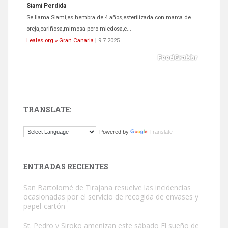
ADOPCIÓN URGENTE GATA TEROR GRAN CANARIA
El ayuntamiento se va a llevar a Los Gatos callejeros de la zona los
próximos días, ella incluida...
Leales.org » Gran Canaria
|
9.7.2025
TRANSLATE:
Gato manso encontrado
Powered by
Translate
Este gato macho ha aparecido en la calle hace menos de un mes,
es muy manso y extremadamente cari...
Leales.org » Gran Canaria
|
9.7.2025
ENTRADAS RECIENTES
San Bartolomé de Tirajana resuelve las incidencias
ocasionadas por el servicio de recogida de envases y
papel-cartón
St. Pedro y Siroko amenizan este sábado El sueño de