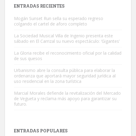
Leales.org » Gran Canaria
|
9.7.2025
ENTRADAS RECIENTES
Mogán Sunset Run sella su esperado regreso
colgando el cartel de aforo completo
La Sociedad Musical Villa de Ingenio presenta este
sábado en El Carrizal su nuevo espectáculo: ‘Gigantes’
Adopción urgente
La Gloria recibe el reconocimiento oficial por la calidad
Busco adopción responsable para mi perra. Pastor alemán,
de sus quesos
hembra, 4 años. Por motivos personales ...
Urbanismo abre la consulta pública para elaborar la
Leales.org » Gran Canaria
|
6.7.2025
ordenanza que aportará mayor seguridad jurídica al
uso residencial en la zona turística
Marcial Morales defiende la revitalización del Mercado
de Vegueta y reclama más apoyo para garantizar su
futuro.
SHIBA PERDIDO AVDA JOSE MESA Y LOPEZ
PERRO MACHO RAZA SHIBA CON MICROCHIP PERDIDO HOY
ENTRADAS POPULARES
06/07/2025 ZONA MESA Y LOPEZ. ES MUY ASUSTADIZO