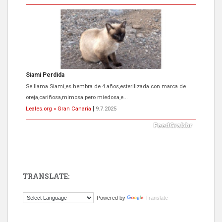
ADOPCIÓN URGENTE GATA TEROR GRAN CANARIA
El ayuntamiento se va a llevar a Los Gatos callejeros de la zona los
próximos días, ella incluida...
Leales.org » Gran Canaria
|
9.7.2025
TRANSLATE:
Gato manso encontrado
Powered by
Translate
Este gato macho ha aparecido en la calle hace menos de un mes,
es muy manso y extremadamente cari...