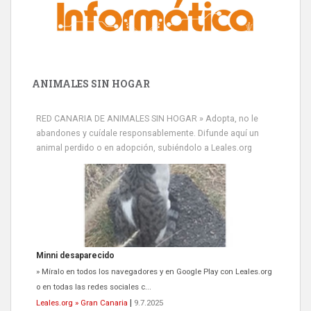
ANIMALES SIN HOGAR
RED CANARIA DE ANIMALES SIN HOGAR » Adopta, no le
abandones y cuídale responsablemente. Difunde aquí un
animal perdido o en adopción, subiéndolo a Leales.org
Siami Perdida
Se llama Siami,es hembra de 4 años,esterilizada con marca de
oreja,cariñosa,mimosa pero miedosa,e...
Leales.org » Gran Canaria
|
9.7.2025