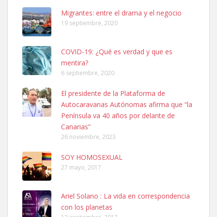
Leales.org » Gran Canaria
|
6.7.2025
Migrantes: entre el drama y el negocio
19 septiembre, 2020
COVID-19: ¿Qué es verdad y que es
mentira?
6 septiembre, 2020
Ninfa perdida
El presidente de la Plataforma de
El día 5 se los perdió una ninfa papillera, asustada tiene miedo a la
Autocaravanas Autónomas afirma que “la
calle, se perdió por la zon...
Península va 40 años por delante de
Leales.org » Gran Canaria
|
6.7.2025
Canarias”
26 noviembre, 2023
SOY HOMOSEXUAL
27 mayo, 2017
Ariel Solano : La vida en correspondencia
Adopcion
con los planetas
Busco casa de acogida para mi perrita ya que por temas de trabajo