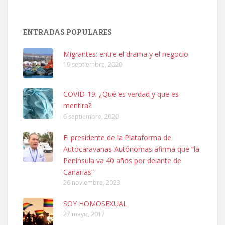
ENTRADAS POPULARES
SHIBA PERDIDO AVDA JOSE MESA Y LOPEZ
Migrantes: entre el drama y el negocio
PERRO MACHO RAZA SHIBA CON MICROCHIP PERDIDO HOY
19 septiembre, 2020
06/07/2025 ZONA MESA Y LOPEZ. ES MUY ASUSTADIZO
Leales.org » Gran Canaria
|
6.7.2025
COVID-19: ¿Qué es verdad y que es
mentira?
6 septiembre, 2020
El presidente de la Plataforma de
Autocaravanas Autónomas afirma que “la
Península va 40 años por delante de
Ninfa perdida
Canarias”
El día 5 se los perdió una ninfa papillera, asustada tiene miedo a la
26 noviembre, 2023
calle, se perdió por la zon...
Leales.org » Gran Canaria
|
6.7.2025
SOY HOMOSEXUAL
27 mayo, 2017