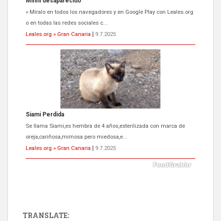
Siami Perdida
Se llama Siami,es hembra de 4 años,esterilizada con marca de
oreja,cariñosa,mimosa pero miedosa,e...
Leales.org » Gran Canaria
|
9.7.2025
ADOPCIÓN URGENTE GATA TEROR GRAN CANARIA
El ayuntamiento se va a llevar a Los Gatos callejeros de la zona los
próximos días, ella incluida...
Leales.org » Gran Canaria
|
9.7.2025
TRANSLATE: