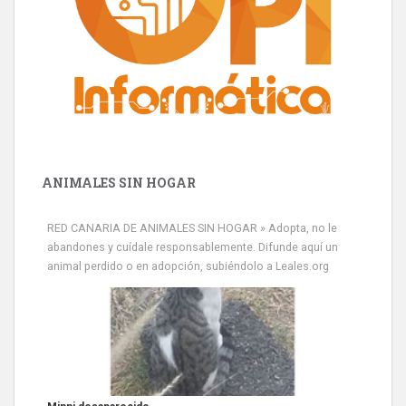
ANIMALES SIN HOGAR
RED CANARIA DE ANIMALES SIN HOGAR » Adopta, no le
abandones y cuídale responsablemente. Difunde aquí un
Minni desaparecido
animal perdido o en adopción, subiéndolo a Leales.org
» Míralo en todos los navegadores y en Google Play con Leales.org
o en todas las redes sociales c...
Leales.org » Gran Canaria
|
9.7.2025