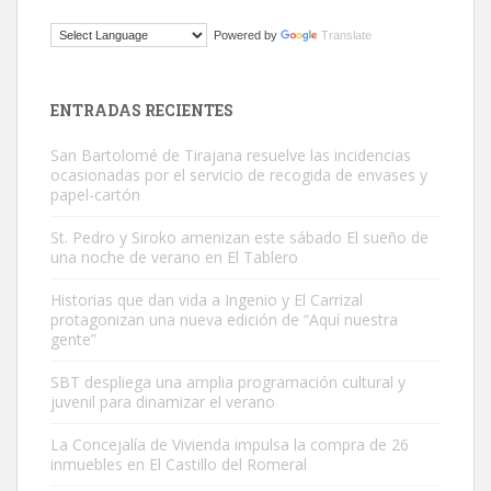
Powered by
Translate
Gato manso encontrado
Este gato macho ha aparecido en la calle hace menos de un mes,
ENTRADAS RECIENTES
es muy manso y extremadamente cari...
San Bartolomé de Tirajana resuelve las incidencias
Leales.org » Gran Canaria
|
9.7.2025
ocasionadas por el servicio de recogida de envases y
papel-cartón
St. Pedro y Siroko amenizan este sábado El sueño de
una noche de verano en El Tablero
Historias que dan vida a Ingenio y El Carrizal
protagonizan una nueva edición de “Aquí nuestra
Adopción urgente
gente”
Busco adopción responsable para mi perra. Pastor alemán,
SBT despliega una amplia programación cultural y
hembra, 4 años. Por motivos personales ...
juvenil para dinamizar el verano
Leales.org » Gran Canaria
|
6.7.2025
La Concejalía de Vivienda impulsa la compra de 26
inmuebles en El Castillo del Romeral