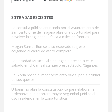
Powered by
Translate
El ayuntamiento se va a llevar a Los Gatos callejeros de la zona los
próximos días, ella incluida...
Leales.org » Gran Canaria
|
9.7.2025
ENTRADAS RECIENTES
La consulta pública anunciada por el Ayuntamiento de
San Bartolomé de Tirajana abre una oportunidad para
devolver la seguridad jurídica a miles de familias.
Mogán Sunset Run sella su esperado regreso
colgando el cartel de aforo completo
Gato manso encontrado
Este gato macho ha aparecido en la calle hace menos de un mes,
La Sociedad Musical Villa de Ingenio presenta este
sábado en El Carrizal su nuevo espectáculo: ‘Gigantes’
es muy manso y extremadamente cari...
Leales.org » Gran Canaria
|
9.7.2025
La Gloria recibe el reconocimiento oficial por la calidad
de sus quesos
Urbanismo abre la consulta pública para elaborar la
ordenanza que aportará mayor seguridad jurídica al
uso residencial en la zona turística
Adopción urgente