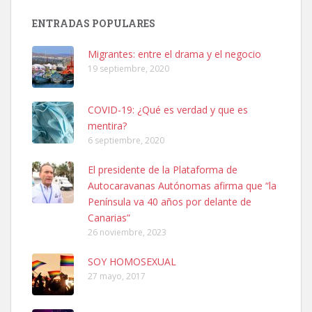
Busco adopción responsable para mi perra. Pastor alemán,
ENTRADAS POPULARES
hembra, 4 años. Por motivos personales ...
Leales.org » Gran Canaria
|
6.7.2025
Migrantes: entre el drama y el negocio
19 septiembre, 2020
COVID-19: ¿Qué es verdad y que es
mentira?
6 septiembre, 2020
SHIBA PERDIDO AVDA JOSE MESA Y LOPEZ
El presidente de la Plataforma de
PERRO MACHO RAZA SHIBA CON MICROCHIP PERDIDO HOY
Autocaravanas Autónomas afirma que “la
06/07/2025 ZONA MESA Y LOPEZ. ES MUY ASUSTADIZO
Península va 40 años por delante de
Leales.org » Gran Canaria
|
6.7.2025
Canarias”
26 noviembre, 2023
SOY HOMOSEXUAL
27 mayo, 2017