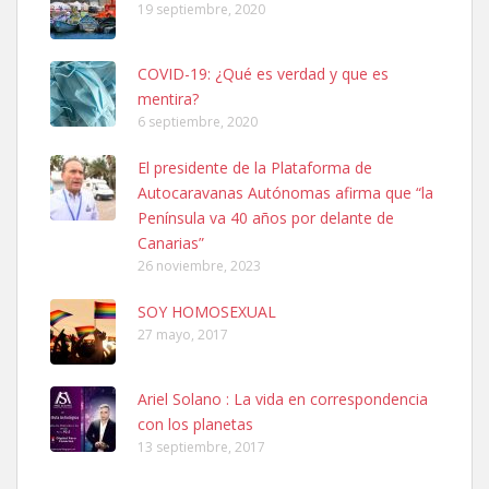
19 septiembre, 2020
COVID-19: ¿Qué es verdad y que es
mentira?
6 septiembre, 2020
SHIBA PERDIDO AVDA JOSE MESA Y LOPEZ
El presidente de la Plataforma de
PERRO MACHO RAZA SHIBA CON MICROCHIP PERDIDO HOY
Autocaravanas Autónomas afirma que “la
06/07/2025 ZONA MESA Y LOPEZ. ES MUY ASUSTADIZO
Península va 40 años por delante de
Leales.org » Gran Canaria
|
6.7.2025
Canarias”
26 noviembre, 2023
SOY HOMOSEXUAL
27 mayo, 2017
Ariel Solano : La vida en correspondencia
Ninfa perdida
con los planetas
El día 5 se los perdió una ninfa papillera, asustada tiene miedo a la
13 septiembre, 2017
calle, se perdió por la zon...
Leales.org » Gran Canaria
|
6.7.2025