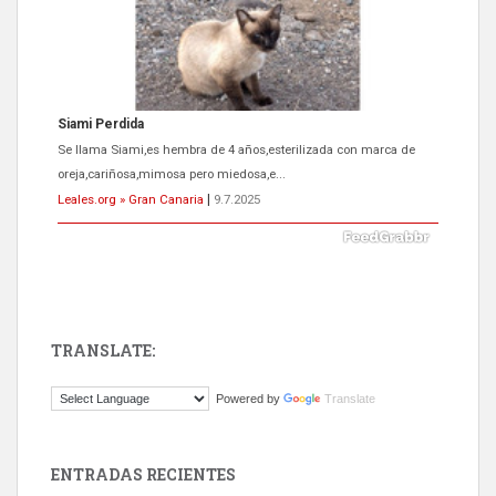
Siami Perdida
Se llama Siami,es hembra de 4 años,esterilizada con marca de
oreja,cariñosa,mimosa pero miedosa,e...
Leales.org » Gran Canaria
|
9.7.2025
TRANSLATE:
ADOPCIÓN URGENTE GATA TEROR GRAN CANARIA
Powered by
Translate
El ayuntamiento se va a llevar a Los Gatos callejeros de la zona los
próximos días, ella incluida...
Leales.org » Gran Canaria
|
9.7.2025
ENTRADAS RECIENTES