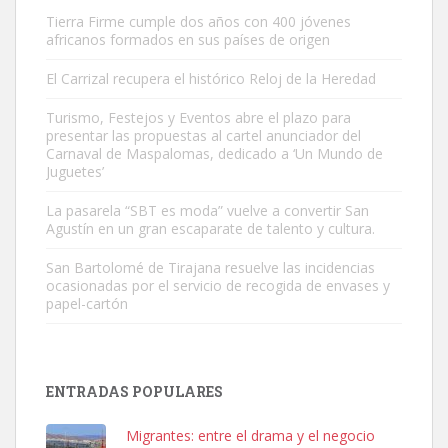
Tierra Firme cumple dos años con 400 jóvenes
africanos formados en sus países de origen
El Carrizal recupera el histórico Reloj de la Heredad
Turismo, Festejos y Eventos abre el plazo para
Gato manso encontrado
presentar las propuestas al cartel anunciador del
Este gato macho ha aparecido en la calle hace menos de un mes,
Carnaval de Maspalomas, dedicado a ‘Un Mundo de
Juguetes’
es muy manso y extremadamente cari...
Leales.org » Gran Canaria
|
9.7.2025
La pasarela “SBT es moda” vuelve a convertir San
Agustín en un gran escaparate de talento y cultura.
San Bartolomé de Tirajana resuelve las incidencias
ocasionadas por el servicio de recogida de envases y
papel-cartón
Adopción urgente
Busco adopción responsable para mi perra. Pastor alemán,
ENTRADAS POPULARES
hembra, 4 años. Por motivos personales ...
Leales.org » Gran Canaria
|
6.7.2025
Migrantes: entre el drama y el negocio