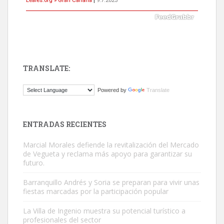
TRANSLATE:
ADOPCIÓN URGENTE GATA TEROR GRAN CANARIA
Powered by
Translate
El ayuntamiento se va a llevar a Los Gatos callejeros de la zona los
próximos días, ella incluida...
Leales.org » Gran Canaria
|
9.7.2025
ENTRADAS RECIENTES
Marcial Morales defiende la revitalización del Mercado
de Vegueta y reclama más apoyo para garantizar su
futuro.
Barranquillo Andrés y Soria se preparan para vivir unas
fiestas marcadas por la participación popular
Gato manso encontrado
Este gato macho ha aparecido en la calle hace menos de un mes,
La Villa de Ingenio muestra su potencial turístico a
profesionales del sector
es muy manso y extremadamente cari...