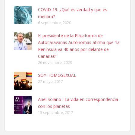
COVID-19: ¿Qué es verdad y que es
mentira?
6 septiembre, 2020
El presidente de la Plataforma de
Autocaravanas Autónomas afirma que “la
SHIBA PERDIDO AVDA JOSE MESA Y LOPEZ
Península va 40 años por delante de
PERRO MACHO RAZA SHIBA CON MICROCHIP PERDIDO HOY
Canarias”
06/07/2025 ZONA MESA Y LOPEZ. ES MUY ASUSTADIZO
26 noviembre, 2023
Leales.org » Gran Canaria
|
6.7.2025
SOY HOMOSEXUAL
27 mayo, 2017
Ariel Solano : La vida en correspondencia
con los planetas
Ninfa perdida
13 septiembre, 2017
El día 5 se los perdió una ninfa papillera, asustada tiene miedo a la
calle, se perdió por la zon...
Leales.org » Gran Canaria
|
6.7.2025