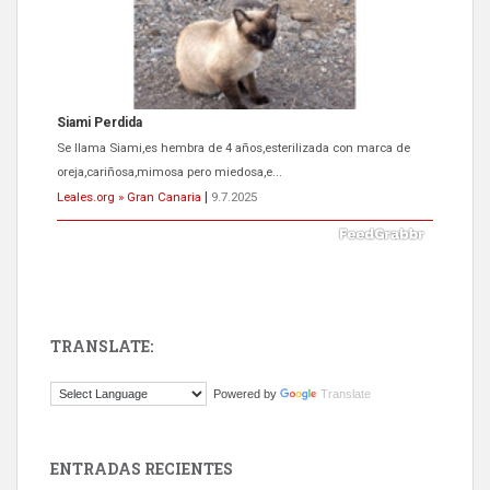
Siami Perdida
Se llama Siami,es hembra de 4 años,esterilizada con marca de
oreja,cariñosa,mimosa pero miedosa,e...
Leales.org » Gran Canaria
|
9.7.2025
TRANSLATE:
ADOPCIÓN URGENTE GATA TEROR GRAN CANARIA
Powered by
Translate
El ayuntamiento se va a llevar a Los Gatos callejeros de la zona los
próximos días, ella incluida...
Leales.org » Gran Canaria
|
9.7.2025
ENTRADAS RECIENTES