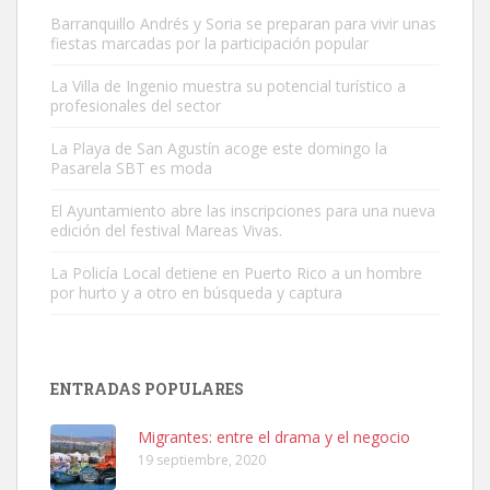
Barranquillo Andrés y Soria se preparan para vivir unas
fiestas marcadas por la participación popular
La Villa de Ingenio muestra su potencial turístico a
profesionales del sector
Gato manso encontrado
La Playa de San Agustín acoge este domingo la
Este gato macho ha aparecido en la calle hace menos de un mes,
Pasarela SBT es moda
es muy manso y extremadamente cari...
El Ayuntamiento abre las inscripciones para una nueva
Leales.org » Gran Canaria
|
9.7.2025
edición del festival Mareas Vivas.
La Policía Local detiene en Puerto Rico a un hombre
por hurto y a otro en búsqueda y captura
ENTRADAS POPULARES
Adopción urgente
Busco adopción responsable para mi perra. Pastor alemán,
Migrantes: entre el drama y el negocio
hembra, 4 años. Por motivos personales ...
19 septiembre, 2020
Leales.org » Gran Canaria
|
6.7.2025