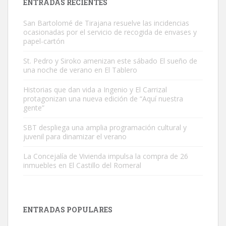
ENTRADAS RECIENTES
San Bartolomé de Tirajana resuelve las incidencias
ocasionadas por el servicio de recogida de envases y
papel-cartón
St. Pedro y Siroko amenizan este sábado El sueño de
una noche de verano en El Tablero
Gato manso encontrado
Este gato macho ha aparecido en la calle hace menos de un mes,
Historias que dan vida a Ingenio y El Carrizal
protagonizan una nueva edición de “Aquí nuestra
es muy manso y extremadamente cari...
gente”
Leales.org » Gran Canaria
|
9.7.2025
SBT despliega una amplia programación cultural y
juvenil para dinamizar el verano
La Concejalía de Vivienda impulsa la compra de 26
inmuebles en El Castillo del Romeral
Adopción urgente
Busco adopción responsable para mi perra. Pastor alemán,
ENTRADAS POPULARES
hembra, 4 años. Por motivos personales ...