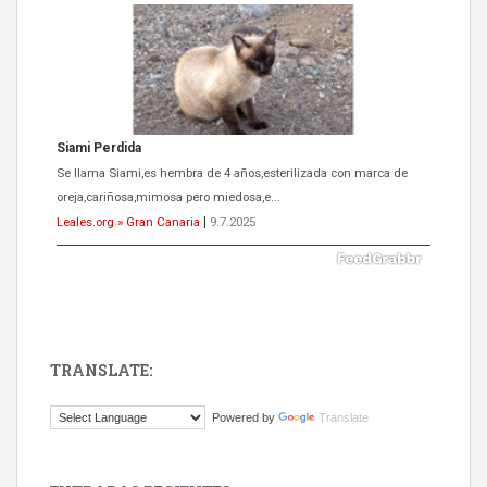
Siami Perdida
Se llama Siami,es hembra de 4 años,esterilizada con marca de
oreja,cariñosa,mimosa pero miedosa,e...
Leales.org » Gran Canaria
|
9.7.2025
TRANSLATE:
ADOPCIÓN URGENTE GATA TEROR GRAN CANARIA
Powered by
Translate
El ayuntamiento se va a llevar a Los Gatos callejeros de la zona los
próximos días, ella incluida...
Leales.org » Gran Canaria
|
9.7.2025