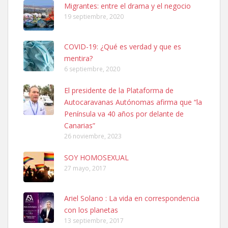
Leales.org » Gran Canaria
|
6.7.2025
Migrantes: entre el drama y el negocio
19 septiembre, 2020
COVID-19: ¿Qué es verdad y que es
mentira?
6 septiembre, 2020
SHIBA PERDIDO AVDA JOSE MESA Y LOPEZ
El presidente de la Plataforma de
PERRO MACHO RAZA SHIBA CON MICROCHIP PERDIDO HOY
Autocaravanas Autónomas afirma que “la
06/07/2025 ZONA MESA Y LOPEZ. ES MUY ASUSTADIZO
Península va 40 años por delante de
Leales.org » Gran Canaria
|
6.7.2025
Canarias”
26 noviembre, 2023
SOY HOMOSEXUAL
27 mayo, 2017
Ariel Solano : La vida en correspondencia
Ninfa perdida
con los planetas
El día 5 se los perdió una ninfa papillera, asustada tiene miedo a la
13 septiembre, 2017
calle, se perdió por la zon...