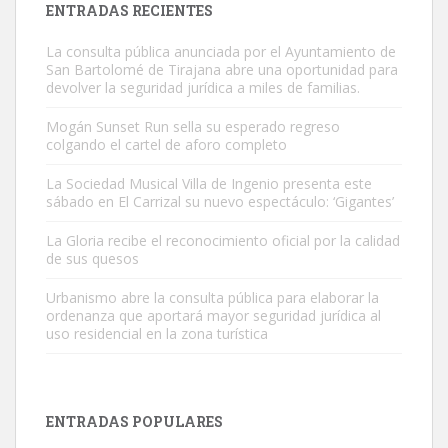
ENTRADAS RECIENTES
Este gato macho ha aparecido en la calle hace menos de un mes,
es muy manso y extremadamente cari...
La consulta pública anunciada por el Ayuntamiento de
Leales.org » Gran Canaria
|
9.7.2025
San Bartolomé de Tirajana abre una oportunidad para
devolver la seguridad jurídica a miles de familias.
Mogán Sunset Run sella su esperado regreso
colgando el cartel de aforo completo
La Sociedad Musical Villa de Ingenio presenta este
sábado en El Carrizal su nuevo espectáculo: ‘Gigantes’
Adopción urgente
La Gloria recibe el reconocimiento oficial por la calidad
Busco adopción responsable para mi perra. Pastor alemán,
de sus quesos
hembra, 4 años. Por motivos personales ...
Leales.org » Gran Canaria
|
6.7.2025
Urbanismo abre la consulta pública para elaborar la
ordenanza que aportará mayor seguridad jurídica al
uso residencial en la zona turística
ENTRADAS POPULARES