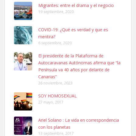
SHIBA PERDIDO AVDA JOSE MESA Y LOPEZ
Migrantes: entre el drama y el negocio
PERRO MACHO RAZA SHIBA CON MICROCHIP PERDIDO HOY
19 septiembre, 2020
06/07/2025 ZONA MESA Y LOPEZ. ES MUY ASUSTADIZO
Leales.org » Gran Canaria
|
6.7.2025
COVID-19: ¿Qué es verdad y que es
mentira?
6 septiembre, 2020
El presidente de la Plataforma de
Autocaravanas Autónomas afirma que “la
Península va 40 años por delante de
Ninfa perdida
Canarias”
El día 5 se los perdió una ninfa papillera, asustada tiene miedo a la
26 noviembre, 2023
calle, se perdió por la zon...
Leales.org » Gran Canaria
|
6.7.2025
SOY HOMOSEXUAL
27 mayo, 2017
Ariel Solano : La vida en correspondencia
con los planetas
13 septiembre, 2017