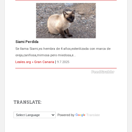
Se llama Siami,es hembra de 4 años,esterilizada con marca de
oreja,cariñosa,mimosa pero miedosa,e...
Leales.org » Gran Canaria
|
9.7.2025
ADOPCIÓN URGENTE GATA TEROR GRAN CANARIA
El ayuntamiento se va a llevar a Los Gatos callejeros de la zona los
próximos días, ella incluida...
Leales.org » Gran Canaria
|
9.7.2025
TRANSLATE:
Powered by
Translate
Gato manso encontrado