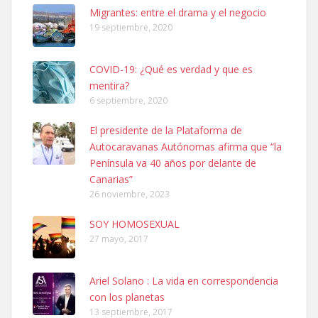
Leales.org » Gran Canaria
|
6.7.2025
Migrantes: entre el drama y el negocio
19 septiembre, 2020
COVID-19: ¿Qué es verdad y que es
mentira?
6 septiembre, 2020
SHIBA PERDIDO AVDA JOSE MESA Y LOPEZ
El presidente de la Plataforma de
PERRO MACHO RAZA SHIBA CON MICROCHIP PERDIDO HOY
Autocaravanas Autónomas afirma que “la
06/07/2025 ZONA MESA Y LOPEZ. ES MUY ASUSTADIZO
Península va 40 años por delante de
Leales.org » Gran Canaria
|
6.7.2025
Canarias”
26 noviembre, 2023
SOY HOMOSEXUAL
27 mayo, 2017
Ariel Solano : La vida en correspondencia
Ninfa perdida
con los planetas
El día 5 se los perdió una ninfa papillera, asustada tiene miedo a la
13 septiembre, 2017
calle, se perdió por la zon...