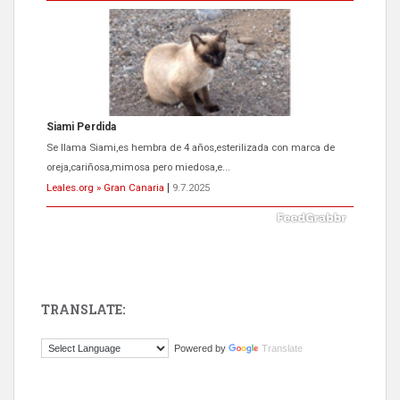
Siami Perdida
Se llama Siami,es hembra de 4 años,esterilizada con marca de
oreja,cariñosa,mimosa pero miedosa,e...
Leales.org » Gran Canaria
|
9.7.2025
TRANSLATE:
ADOPCIÓN URGENTE GATA TEROR GRAN CANARIA
Powered by
Translate
El ayuntamiento se va a llevar a Los Gatos callejeros de la zona los
próximos días, ella incluida...
Leales.org » Gran Canaria
|
9.7.2025