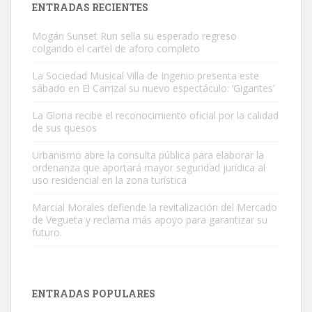
ENTRADAS RECIENTES
Mogán Sunset Run sella su esperado regreso
colgando el cartel de aforo completo
La Sociedad Musical Villa de Ingenio presenta este
sábado en El Carrizal su nuevo espectáculo: ‘Gigantes’
Gato manso encontrado
La Gloria recibe el reconocimiento oficial por la calidad
Este gato macho ha aparecido en la calle hace menos de un mes,
de sus quesos
es muy manso y extremadamente cari...
Urbanismo abre la consulta pública para elaborar la
Leales.org » Gran Canaria
|
9.7.2025
ordenanza que aportará mayor seguridad jurídica al
uso residencial en la zona turística
Marcial Morales defiende la revitalización del Mercado
de Vegueta y reclama más apoyo para garantizar su
futuro.
Adopción urgente
Busco adopción responsable para mi perra. Pastor alemán,
ENTRADAS POPULARES
hembra, 4 años. Por motivos personales ...