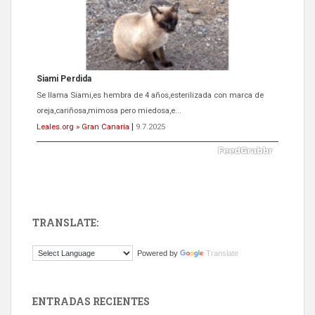
Siami Perdida
Se llama Siami,es hembra de 4 años,esterilizada con marca de
oreja,cariñosa,mimosa pero miedosa,e...
Leales.org » Gran Canaria
|
9.7.2025
TRANSLATE:
ADOPCIÓN URGENTE GATA TEROR GRAN CANARIA
Powered by
Translate
El ayuntamiento se va a llevar a Los Gatos callejeros de la zona los
próximos días, ella incluida...
Leales.org » Gran Canaria
|
9.7.2025
ENTRADAS RECIENTES