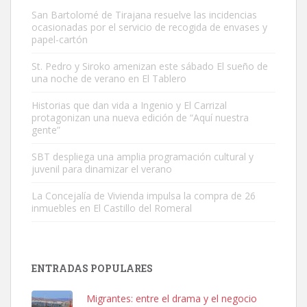
San Bartolomé de Tirajana resuelve las incidencias
ocasionadas por el servicio de recogida de envases y
papel-cartón
St. Pedro y Siroko amenizan este sábado El sueño de
una noche de verano en El Tablero
Gato manso encontrado
Este gato macho ha aparecido en la calle hace menos de un mes,
Historias que dan vida a Ingenio y El Carrizal
protagonizan una nueva edición de “Aquí nuestra
es muy manso y extremadamente cari...
gente”
Leales.org » Gran Canaria
|
9.7.2025
SBT despliega una amplia programación cultural y
juvenil para dinamizar el verano
La Concejalía de Vivienda impulsa la compra de 26
inmuebles en El Castillo del Romeral
Adopción urgente
Busco adopción responsable para mi perra. Pastor alemán,
ENTRADAS POPULARES
hembra, 4 años. Por motivos personales ...
Leales.org » Gran Canaria
|
6.7.2025
Migrantes: entre el drama y el negocio