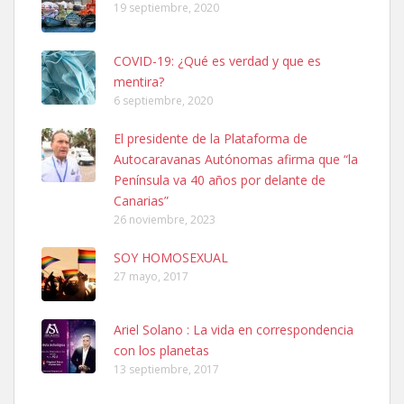
19 septiembre, 2020
COVID-19: ¿Qué es verdad y que es
mentira?
6 septiembre, 2020
SHIBA PERDIDO AVDA JOSE MESA Y LOPEZ
El presidente de la Plataforma de
PERRO MACHO RAZA SHIBA CON MICROCHIP PERDIDO HOY
Autocaravanas Autónomas afirma que “la
06/07/2025 ZONA MESA Y LOPEZ. ES MUY ASUSTADIZO
Península va 40 años por delante de
Leales.org » Gran Canaria
|
6.7.2025
Canarias”
26 noviembre, 2023
SOY HOMOSEXUAL
27 mayo, 2017
Ariel Solano : La vida en correspondencia
Ninfa perdida
con los planetas
El día 5 se los perdió una ninfa papillera, asustada tiene miedo a la
13 septiembre, 2017
calle, se perdió por la zon...
Leales.org » Gran Canaria
|
6.7.2025