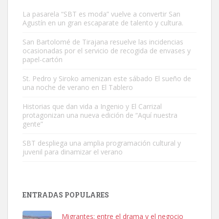
La pasarela “SBT es moda” vuelve a convertir San
Agustín en un gran escaparate de talento y cultura.
San Bartolomé de Tirajana resuelve las incidencias
ocasionadas por el servicio de recogida de envases y
papel-cartón
Gato manso encontrado
Este gato macho ha aparecido en la calle hace menos de un mes,
St. Pedro y Siroko amenizan este sábado El sueño de
una noche de verano en El Tablero
es muy manso y extremadamente cari...
Leales.org » Gran Canaria
|
9.7.2025
Historias que dan vida a Ingenio y El Carrizal
protagonizan una nueva edición de “Aquí nuestra
gente”
SBT despliega una amplia programación cultural y
juvenil para dinamizar el verano
Adopción urgente
Busco adopción responsable para mi perra. Pastor alemán,
ENTRADAS POPULARES
hembra, 4 años. Por motivos personales ...
Leales.org » Gran Canaria
|
6.7.2025
Migrantes: entre el drama y el negocio