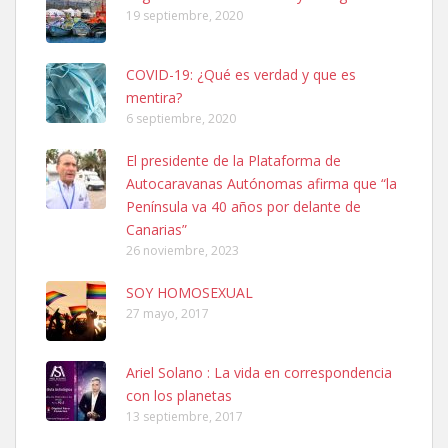
19 septiembre, 2020
COVID-19: ¿Qué es verdad y que es
mentira?
6 septiembre, 2020
SHIBA PERDIDO AVDA JOSE MESA Y LOPEZ
El presidente de la Plataforma de
PERRO MACHO RAZA SHIBA CON MICROCHIP PERDIDO HOY
Autocaravanas Autónomas afirma que “la
06/07/2025 ZONA MESA Y LOPEZ. ES MUY ASUSTADIZO
Península va 40 años por delante de
Leales.org » Gran Canaria
|
6.7.2025
Canarias”
26 noviembre, 2023
SOY HOMOSEXUAL
27 mayo, 2017
Ariel Solano : La vida en correspondencia
Ninfa perdida
con los planetas
El día 5 se los perdió una ninfa papillera, asustada tiene miedo a la
13 septiembre, 2017
calle, se perdió por la zon...
Leales.org » Gran Canaria
|
6.7.2025