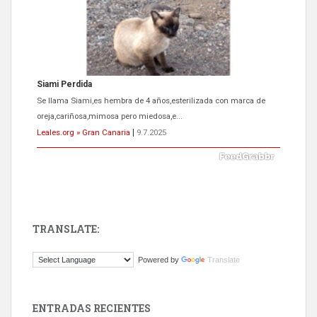
Siami Perdida
Se llama Siami,es hembra de 4 años,esterilizada con marca de
oreja,cariñosa,mimosa pero miedosa,e...
Leales.org » Gran Canaria
|
9.7.2025
TRANSLATE:
ADOPCIÓN URGENTE GATA TEROR GRAN CANARIA
Powered by
Translate
El ayuntamiento se va a llevar a Los Gatos callejeros de la zona los
próximos días, ella incluida...
Leales.org » Gran Canaria
|
9.7.2025
ENTRADAS RECIENTES