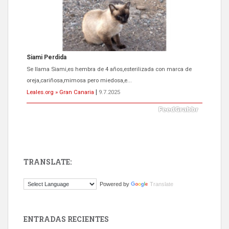
Siami Perdida
Se llama Siami,es hembra de 4 años,esterilizada con marca de
oreja,cariñosa,mimosa pero miedosa,e...
Leales.org » Gran Canaria
|
9.7.2025
TRANSLATE:
ADOPCIÓN URGENTE GATA TEROR GRAN CANARIA
Powered by
Translate
El ayuntamiento se va a llevar a Los Gatos callejeros de la zona los
próximos días, ella incluida...
Leales.org » Gran Canaria
|
9.7.2025
ENTRADAS RECIENTES