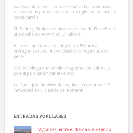
San Bartolomé de Tirajana resuelve las incidencias
ocasionadas por el servicio de recogida de envases y
papel-cartón
St. Pedro y Siroko amenizan este sábado El sueño de
una noche de verano en El Tablero
Gato manso encontrado
Este gato macho ha aparecido en la calle hace menos de un mes,
Historias que dan vida a Ingenio y El Carrizal
protagonizan una nueva edición de “Aquí nuestra
es muy manso y extremadamente cari...
gente”
Leales.org » Gran Canaria
|
9.7.2025
SBT despliega una amplia programación cultural y
juvenil para dinamizar el verano
La Concejalía de Vivienda impulsa la compra de 26
inmuebles en El Castillo del Romeral
Adopción urgente
Busco adopción responsable para mi perra. Pastor alemán,
ENTRADAS POPULARES
hembra, 4 años. Por motivos personales ...
Leales.org » Gran Canaria
|
6.7.2025
Migrantes: entre el drama y el negocio