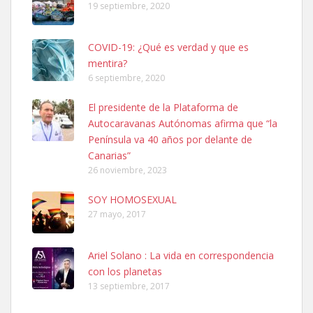
19 septiembre, 2020
COVID-19: ¿Qué es verdad y que es
mentira?
6 septiembre, 2020
SHIBA PERDIDO AVDA JOSE MESA Y LOPEZ
El presidente de la Plataforma de
PERRO MACHO RAZA SHIBA CON MICROCHIP PERDIDO HOY
Autocaravanas Autónomas afirma que “la
06/07/2025 ZONA MESA Y LOPEZ. ES MUY ASUSTADIZO
Península va 40 años por delante de
Leales.org » Gran Canaria
|
6.7.2025
Canarias”
26 noviembre, 2023
SOY HOMOSEXUAL
27 mayo, 2017
Ariel Solano : La vida en correspondencia
Ninfa perdida
con los planetas
El día 5 se los perdió una ninfa papillera, asustada tiene miedo a la
13 septiembre, 2017
calle, se perdió por la zon...
Leales.org » Gran Canaria
|
6.7.2025