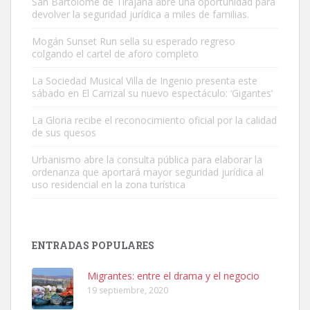
San Bartolomé de Tirajana abre una oportunidad para
devolver la seguridad jurídica a miles de familias.
Mogán Sunset Run sella su esperado regreso
colgando el cartel de aforo completo
Gato manso encontrado
Este gato macho ha aparecido en la calle hace menos de un mes,
La Sociedad Musical Villa de Ingenio presenta este
sábado en El Carrizal su nuevo espectáculo: ‘Gigantes’
es muy manso y extremadamente cari...
Leales.org » Gran Canaria
|
9.7.2025
La Gloria recibe el reconocimiento oficial por la calidad
de sus quesos
Urbanismo abre la consulta pública para elaborar la
ordenanza que aportará mayor seguridad jurídica al
uso residencial en la zona turística
Adopción urgente
Busco adopción responsable para mi perra. Pastor alemán,
ENTRADAS POPULARES
hembra, 4 años. Por motivos personales ...
Leales.org » Gran Canaria
|
6.7.2025
Migrantes: entre el drama y el negocio
19 septiembre, 2020