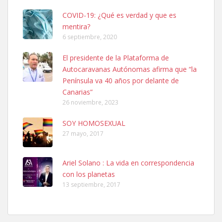
COVID-19: ¿Qué es verdad y que es
mentira?
6 septiembre, 2020
SHIBA PERDIDO AVDA JOSE MESA Y LOPEZ
El presidente de la Plataforma de
PERRO MACHO RAZA SHIBA CON MICROCHIP PERDIDO HOY
Autocaravanas Autónomas afirma que “la
06/07/2025 ZONA MESA Y LOPEZ. ES MUY ASUSTADIZO
Península va 40 años por delante de
Leales.org » Gran Canaria
|
6.7.2025
Canarias”
26 noviembre, 2023
SOY HOMOSEXUAL
27 mayo, 2017
Ariel Solano : La vida en correspondencia
Ninfa perdida
con los planetas
El día 5 se los perdió una ninfa papillera, asustada tiene miedo a la
13 septiembre, 2017
calle, se perdió por la zon...
Leales.org » Gran Canaria
|
6.7.2025