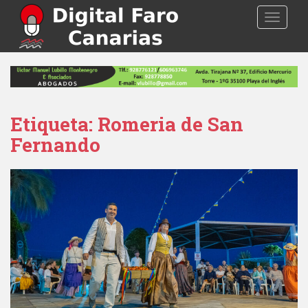
S
TOGGLE
k
i
p
t
o
m
a
Etiqueta: Romeria de San
i
Fernando
n
c
o
n
t
e
n
t