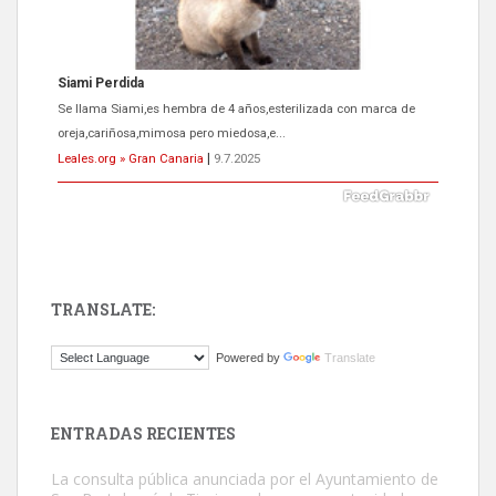
Siami Perdida
Se llama Siami,es hembra de 4 años,esterilizada con marca de
oreja,cariñosa,mimosa pero miedosa,e...
Leales.org » Gran Canaria
|
9.7.2025
TRANSLATE:
ADOPCIÓN URGENTE GATA TEROR GRAN CANARIA
Powered by
Translate
El ayuntamiento se va a llevar a Los Gatos callejeros de la zona los
próximos días, ella incluida...
Leales.org » Gran Canaria
|
9.7.2025
ENTRADAS RECIENTES
La consulta pública anunciada por el Ayuntamiento de