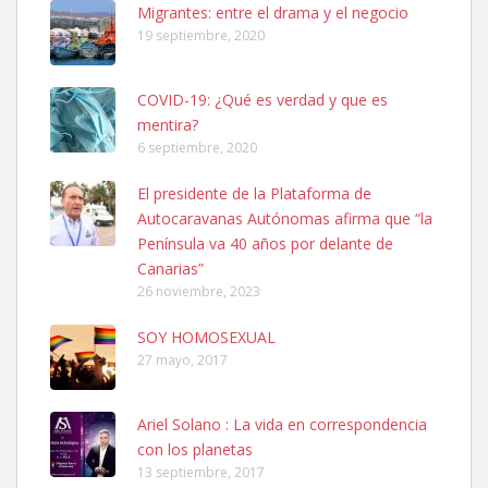
Migrantes: entre el drama y el negocio
hembra, 4 años. Por motivos personales ...
19 septiembre, 2020
Leales.org » Gran Canaria
|
6.7.2025
COVID-19: ¿Qué es verdad y que es
mentira?
6 septiembre, 2020
El presidente de la Plataforma de
Autocaravanas Autónomas afirma que “la
SHIBA PERDIDO AVDA JOSE MESA Y LOPEZ
Península va 40 años por delante de
PERRO MACHO RAZA SHIBA CON MICROCHIP PERDIDO HOY
Canarias”
06/07/2025 ZONA MESA Y LOPEZ. ES MUY ASUSTADIZO
26 noviembre, 2023
Leales.org » Gran Canaria
|
6.7.2025
SOY HOMOSEXUAL
27 mayo, 2017
Ariel Solano : La vida en correspondencia
con los planetas
Ninfa perdida
13 septiembre, 2017