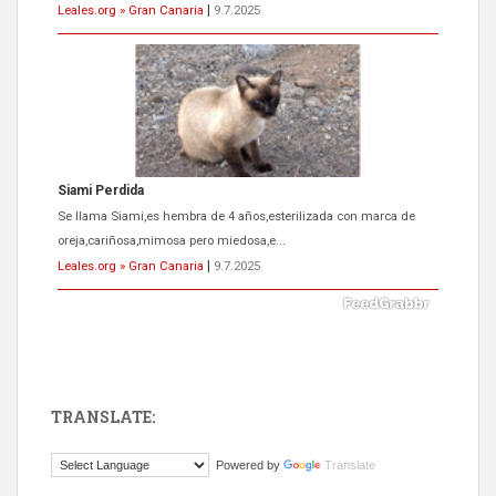
Leales.org » Gran Canaria
|
9.7.2025
Siami Perdida
Se llama Siami,es hembra de 4 años,esterilizada con marca de
oreja,cariñosa,mimosa pero miedosa,e...
Leales.org » Gran Canaria
|
9.7.2025
TRANSLATE:
ADOPCIÓN URGENTE GATA TEROR GRAN CANARIA
Powered by
Translate
El ayuntamiento se va a llevar a Los Gatos callejeros de la zona los