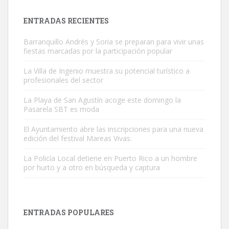
próximos días, ella incluida...
Leales.org » Gran Canaria
|
9.7.2025
ENTRADAS RECIENTES
Barranquillo Andrés y Soria se preparan para vivir unas
fiestas marcadas por la participación popular
La Villa de Ingenio muestra su potencial turístico a
profesionales del sector
Gato manso encontrado
La Playa de San Agustín acoge este domingo la
Este gato macho ha aparecido en la calle hace menos de un mes,
Pasarela SBT es moda
es muy manso y extremadamente cari...
El Ayuntamiento abre las inscripciones para una nueva
Leales.org » Gran Canaria
|
9.7.2025
edición del festival Mareas Vivas.
La Policía Local detiene en Puerto Rico a un hombre
por hurto y a otro en búsqueda y captura
ENTRADAS POPULARES
Adopción urgente
Busco adopción responsable para mi perra. Pastor alemán,