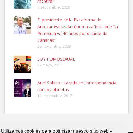
mentira?
6 septiembre, 2020
Ninfa perdida
El presidente de la Plataforma de
El día 5 se los perdió una ninfa papillera, asustada tiene miedo a la
Autocaravanas Autónomas afirma que “la
calle, se perdió por la zon...
Península va 40 años por delante de
Leales.org » Gran Canaria
|
6.7.2025
Canarias”
26 noviembre, 2023
SOY HOMOSEXUAL
27 mayo, 2017
Ariel Solano : La vida en correspondencia
Adopcion
con los planetas
Busco casa de acogida para mi perrita ya que por temas de trabajo
13 septiembre, 2017
no la puedo tener. Solo gente r...
Leales.org » Gran Canaria
|
4.7.2025
Utilizamos cookies para optimizar nuestro sitio web y