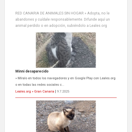
RED CANARIA DE ANIMALES SIN HOGAR » Adopta, no le
abandones y cuídale responsablemente. Difunde aquí un
animal perdido o en adopción, subiéndolo a Leales.org
Siami Perdida
Se llama Siami,es hembra de 4 años,esterilizada con marca de
oreja,cariñosa,mimosa pero miedosa,e...
Leales.org » Gran Canaria
|
9.7.2025