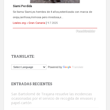
ADOPCIÓN URGENTE GATA TEROR GRAN CANARIA
El ayuntamiento se va a llevar a Los Gatos callejeros de la zona los
próximos días, ella incluida...
Leales.org » Gran Canaria
|
9.7.2025
TRANSLATE:
Gato manso encontrado
Powered by
Translate
Este gato macho ha aparecido en la calle hace menos de un mes,
es muy manso y extremadamente cari...
Leales.org » Gran Canaria
|
9.7.2025
ENTRADAS RECIENTES
San Bartolomé de Tirajana resuelve las incidencias
ocasionadas por el servicio de recogida de envases y
papel-cartón