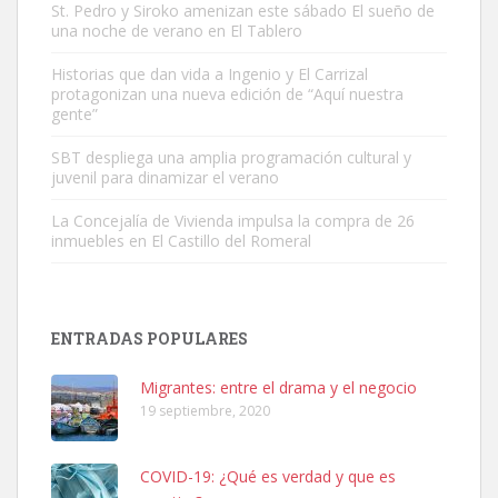
St. Pedro y Siroko amenizan este sábado El sueño de
una noche de verano en El Tablero
Adopción urgente
Busco adopción responsable para mi perra. Pastor alemán,
Historias que dan vida a Ingenio y El Carrizal
protagonizan una nueva edición de “Aquí nuestra
hembra, 4 años. Por motivos personales ...
gente”
Leales.org » Gran Canaria
|
6.7.2025
SBT despliega una amplia programación cultural y
juvenil para dinamizar el verano
La Concejalía de Vivienda impulsa la compra de 26
inmuebles en El Castillo del Romeral
SHIBA PERDIDO AVDA JOSE MESA Y LOPEZ
PERRO MACHO RAZA SHIBA CON MICROCHIP PERDIDO HOY
ENTRADAS POPULARES
06/07/2025 ZONA MESA Y LOPEZ. ES MUY ASUSTADIZO
Leales.org » Gran Canaria
|
6.7.2025
Migrantes: entre el drama y el negocio
19 septiembre, 2020
COVID-19: ¿Qué es verdad y que es