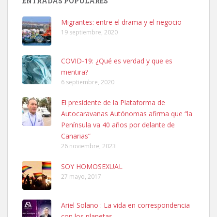
ENTRADAS POPULARES
hembra, 4 años. Por motivos personales ...
Leales.org » Gran Canaria
|
6.7.2025
Migrantes: entre el drama y el negocio
19 septiembre, 2020
COVID-19: ¿Qué es verdad y que es
mentira?
6 septiembre, 2020
SHIBA PERDIDO AVDA JOSE MESA Y LOPEZ
El presidente de la Plataforma de
PERRO MACHO RAZA SHIBA CON MICROCHIP PERDIDO HOY
Autocaravanas Autónomas afirma que “la
06/07/2025 ZONA MESA Y LOPEZ. ES MUY ASUSTADIZO
Península va 40 años por delante de
Leales.org » Gran Canaria
|
6.7.2025
Canarias”
26 noviembre, 2023
SOY HOMOSEXUAL
27 mayo, 2017
Ariel Solano : La vida en correspondencia
Ninfa perdida
con los planetas