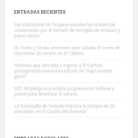
Leales.org » Gran Canaria
|
9.7.2025
ENTRADAS RECIENTES
San Bartolomé de Tirajana resuelve las incidencias
ocasionadas por el servicio de recogida de envases y
papel-cartón
St. Pedro y Siroko amenizan este sábado El sueño de
una noche de verano en El Tablero
Gato manso encontrado
Este gato macho ha aparecido en la calle hace menos de un mes,
Historias que dan vida a Ingenio y El Carrizal
protagonizan una nueva edición de “Aquí nuestra
es muy manso y extremadamente cari...
gente”
Leales.org » Gran Canaria
|
9.7.2025
SBT despliega una amplia programación cultural y
juvenil para dinamizar el verano
La Concejalía de Vivienda impulsa la compra de 26
inmuebles en El Castillo del Romeral
Adopción urgente
Busco adopción responsable para mi perra. Pastor alemán,