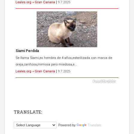
Leales.org » Gran Canaria
|
9.7.2025
Siami Perdida
Se llama Siami,es hembra de 4 años,esterilizada con marca de
oreja,cariñosa,mimosa pero miedosa,e...
Leales.org » Gran Canaria
|
9.7.2025
TRANSLATE:
ADOPCIÓN URGENTE GATA TEROR GRAN CANARIA
Powered by
Translate
El ayuntamiento se va a llevar a Los Gatos callejeros de la zona los
próximos días, ella incluida...