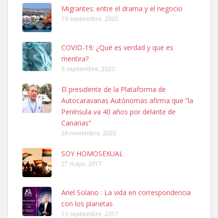
Leales.org » Gran Canaria
|
6.7.2025
Migrantes: entre el drama y el negocio
19 septiembre, 2020
COVID-19: ¿Qué es verdad y que es
mentira?
6 septiembre, 2020
SHIBA PERDIDO AVDA JOSE MESA Y LOPEZ
El presidente de la Plataforma de
PERRO MACHO RAZA SHIBA CON MICROCHIP PERDIDO HOY
Autocaravanas Autónomas afirma que “la
06/07/2025 ZONA MESA Y LOPEZ. ES MUY ASUSTADIZO
Península va 40 años por delante de
Leales.org » Gran Canaria
|
6.7.2025
Canarias”
26 noviembre, 2023
SOY HOMOSEXUAL
27 mayo, 2017
Ariel Solano : La vida en correspondencia
Ninfa perdida
con los planetas
El día 5 se los perdió una ninfa papillera, asustada tiene miedo a la
13 septiembre, 2017
calle, se perdió por la zon...