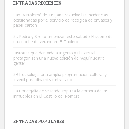
ENTRADAS RECIENTES
San Bartolomé de Tirajana resuelve las incidencias
ocasionadas por el servicio de recogida de envases y
papel-cartón
St. Pedro y Siroko amenizan este sábado El sueño de
una noche de verano en El Tablero
Gato manso encontrado
Este gato macho ha aparecido en la calle hace menos de un mes,
Historias que dan vida a Ingenio y El Carrizal
protagonizan una nueva edición de “Aquí nuestra
es muy manso y extremadamente cari...
gente”
Leales.org » Gran Canaria
|
9.7.2025
SBT despliega una amplia programación cultural y
juvenil para dinamizar el verano
La Concejalía de Vivienda impulsa la compra de 26
inmuebles en El Castillo del Romeral
Adopción urgente
Busco adopción responsable para mi perra. Pastor alemán,
ENTRADAS POPULARES
hembra, 4 años. Por motivos personales ...