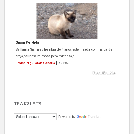
Siami Perdida
Se llama Siami,es hembra de 4 años,esterilizada con marca de
oreja,cariñosa,mimosa pero miedosa,e...
Leales.org » Gran Canaria
|
9.7.2025
TRANSLATE:
ADOPCIÓN URGENTE GATA TEROR GRAN CANARIA
Powered by
Translate
El ayuntamiento se va a llevar a Los Gatos callejeros de la zona los
próximos días, ella incluida...
Leales.org » Gran Canaria
|
9.7.2025