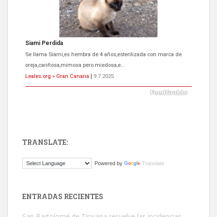
Siami Perdida
Se llama Siami,es hembra de 4 años,esterilizada con marca de
oreja,cariñosa,mimosa pero miedosa,e...
Leales.org » Gran Canaria
|
9.7.2025
TRANSLATE:
ADOPCIÓN URGENTE GATA TEROR GRAN CANARIA
Powered by
Translate
El ayuntamiento se va a llevar a Los Gatos callejeros de la zona los
próximos días, ella incluida...
Leales.org » Gran Canaria
|
9.7.2025
ENTRADAS RECIENTES
San Bartolomé de Tirajana resuelve las incidencias