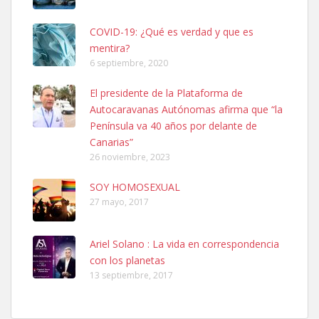
COVID-19: ¿Qué es verdad y que es
mentira?
6 septiembre, 2020
SHIBA PERDIDO AVDA JOSE MESA Y LOPEZ
El presidente de la Plataforma de
PERRO MACHO RAZA SHIBA CON MICROCHIP PERDIDO HOY
Autocaravanas Autónomas afirma que “la
06/07/2025 ZONA MESA Y LOPEZ. ES MUY ASUSTADIZO
Península va 40 años por delante de
Leales.org » Gran Canaria
|
6.7.2025
Canarias”
26 noviembre, 2023
SOY HOMOSEXUAL
27 mayo, 2017
Ariel Solano : La vida en correspondencia
Ninfa perdida
con los planetas
El día 5 se los perdió una ninfa papillera, asustada tiene miedo a la
13 septiembre, 2017
calle, se perdió por la zon...
Leales.org » Gran Canaria
|
6.7.2025