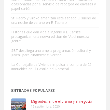
ocasionadas por el servicio de recogida de envases y
papel-cartón
St. Pedro y Siroko amenizan este sábado El sueño de
una noche de verano en El Tablero
Gato manso encontrado
Este gato macho ha aparecido en la calle hace menos de un mes,
Historias que dan vida a Ingenio y El Carrizal
protagonizan una nueva edición de “Aquí nuestra
es muy manso y extremadamente cari...
gente”
Leales.org » Gran Canaria
|
9.7.2025
SBT despliega una amplia programación cultural y
juvenil para dinamizar el verano
La Concejalía de Vivienda impulsa la compra de 26
inmuebles en El Castillo del Romeral
Adopción urgente
Busco adopción responsable para mi perra. Pastor alemán,
ENTRADAS POPULARES
hembra, 4 años. Por motivos personales ...
Leales.org » Gran Canaria
|
6.7.2025
Migrantes: entre el drama y el negocio
19 septiembre, 2020