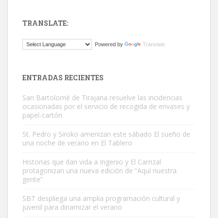
TRANSLATE:
Gato manso encontrado
Powered by
Translate
Este gato macho ha aparecido en la calle hace menos de un mes,
es muy manso y extremadamente cari...
Leales.org » Gran Canaria
|
9.7.2025
ENTRADAS RECIENTES
San Bartolomé de Tirajana resuelve las incidencias
ocasionadas por el servicio de recogida de envases y
papel-cartón
St. Pedro y Siroko amenizan este sábado El sueño de
una noche de verano en El Tablero
Adopción urgente
Busco adopción responsable para mi perra. Pastor alemán,
Historias que dan vida a Ingenio y El Carrizal
protagonizan una nueva edición de “Aquí nuestra
hembra, 4 años. Por motivos personales ...
gente”
Leales.org » Gran Canaria
|
6.7.2025
SBT despliega una amplia programación cultural y
juvenil para dinamizar el verano