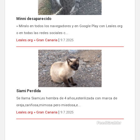
Siami Perdida
Se llama Siami,es hembra de 4 años,esterilizada con marca de
oreja,cariñosa,mimosa pero miedosa,e...
Leales.org » Gran Canaria
|
9.7.2025
ADOPCIÓN URGENTE GATA TEROR GRAN CANARIA
El ayuntamiento se va a llevar a Los Gatos callejeros de la zona los
próximos días, ella incluida...
Leales.org » Gran Canaria
|
9.7.2025