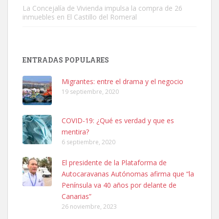
La Concejalía de Vivienda impulsa la compra de 26
inmuebles en El Castillo del Romeral
SHIBA PERDIDO AVDA JOSE MESA Y LOPEZ
PERRO MACHO RAZA SHIBA CON MICROCHIP PERDIDO HOY
ENTRADAS POPULARES
06/07/2025 ZONA MESA Y LOPEZ. ES MUY ASUSTADIZO
Leales.org » Gran Canaria
|
6.7.2025
Migrantes: entre el drama y el negocio
19 septiembre, 2020
COVID-19: ¿Qué es verdad y que es
mentira?
6 septiembre, 2020
Ninfa perdida
El presidente de la Plataforma de
El día 5 se los perdió una ninfa papillera, asustada tiene miedo a la
Autocaravanas Autónomas afirma que “la
calle, se perdió por la zon...
Península va 40 años por delante de
Leales.org » Gran Canaria
|
6.7.2025
Canarias”
26 noviembre, 2023