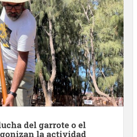
 lucha del garrote o el
tagonizan la actividad