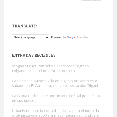
TRANSLATE:
ADOPCIÓN URGENTE GATA TEROR GRAN CANARIA
Powered by
Translate
El ayuntamiento se va a llevar a Los Gatos callejeros de la zona los
próximos días, ella incluida...
Leales.org » Gran Canaria
|
9.7.2025
ENTRADAS RECIENTES
Mogán Sunset Run sella su esperado regreso
colgando el cartel de aforo completo
La Sociedad Musical Villa de Ingenio presenta este
sábado en El Carrizal su nuevo espectáculo: ‘Gigantes’
Gato manso encontrado
La Gloria recibe el reconocimiento oficial por la calidad
Este gato macho ha aparecido en la calle hace menos de un mes,
de sus quesos
es muy manso y extremadamente cari...
Urbanismo abre la consulta pública para elaborar la
Leales.org » Gran Canaria
|
9.7.2025
ordenanza que aportará mayor seguridad jurídica al