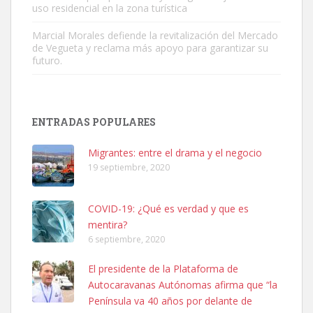
uso residencial en la zona turística
Marcial Morales defiende la revitalización del Mercado
de Vegueta y reclama más apoyo para garantizar su
futuro.
Adopción urgente
Busco adopción responsable para mi perra. Pastor alemán,
ENTRADAS POPULARES
hembra, 4 años. Por motivos personales ...
Leales.org » Gran Canaria
|
6.7.2025
Migrantes: entre el drama y el negocio
19 septiembre, 2020
COVID-19: ¿Qué es verdad y que es
mentira?
6 septiembre, 2020
SHIBA PERDIDO AVDA JOSE MESA Y LOPEZ
El presidente de la Plataforma de
PERRO MACHO RAZA SHIBA CON MICROCHIP PERDIDO HOY
Autocaravanas Autónomas afirma que “la
06/07/2025 ZONA MESA Y LOPEZ. ES MUY ASUSTADIZO
Península va 40 años por delante de
Leales.org » Gran Canaria
|
6.7.2025