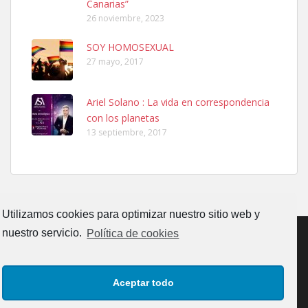
Canarias”
26 noviembre, 2023
SOY HOMOSEXUAL
27 mayo, 2017
Ariel Solano : La vida en correspondencia
Ninfa perdida
con los planetas
El día 5 se los perdió una ninfa papillera, asustada tiene miedo a la
13 septiembre, 2017
calle, se perdió por la zon...
Leales.org » Gran Canaria
|
6.7.2025
Utilizamos cookies para optimizar nuestro sitio web y
nuestro servicio.
Política de cookies
Adopcion
CONTACTO
AVISO LEGAL
POLÍTICA DE PRIVACIDAD
Busco casa de acogida para mi perrita ya que por temas de trabajo
Aceptar todo
no la puedo tener. Solo gente r...
POLÍTICA DE COOKIES (UE)