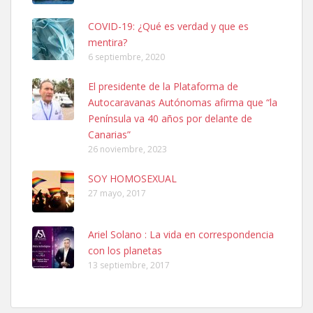
COVID-19: ¿Qué es verdad y que es
mentira?
6 septiembre, 2020
SHIBA PERDIDO AVDA JOSE MESA Y LOPEZ
El presidente de la Plataforma de
PERRO MACHO RAZA SHIBA CON MICROCHIP PERDIDO HOY
Autocaravanas Autónomas afirma que “la
06/07/2025 ZONA MESA Y LOPEZ. ES MUY ASUSTADIZO
Península va 40 años por delante de
Leales.org » Gran Canaria
|
6.7.2025
Canarias”
26 noviembre, 2023
SOY HOMOSEXUAL
27 mayo, 2017
Ariel Solano : La vida en correspondencia
Ninfa perdida
con los planetas
El día 5 se los perdió una ninfa papillera, asustada tiene miedo a la
13 septiembre, 2017
calle, se perdió por la zon...
Leales.org » Gran Canaria
|
6.7.2025