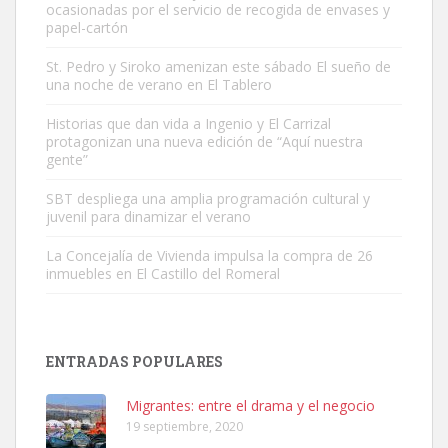
ocasionadas por el servicio de recogida de envases y
papel-cartón
St. Pedro y Siroko amenizan este sábado El sueño de
una noche de verano en El Tablero
Gato manso encontrado
Este gato macho ha aparecido en la calle hace menos de un mes,
Historias que dan vida a Ingenio y El Carrizal
protagonizan una nueva edición de “Aquí nuestra
es muy manso y extremadamente cari...
gente”
Leales.org » Gran Canaria
|
9.7.2025
SBT despliega una amplia programación cultural y
juvenil para dinamizar el verano
La Concejalía de Vivienda impulsa la compra de 26
inmuebles en El Castillo del Romeral
Adopción urgente
Busco adopción responsable para mi perra. Pastor alemán,
ENTRADAS POPULARES
hembra, 4 años. Por motivos personales ...
Leales.org » Gran Canaria
|
6.7.2025
Migrantes: entre el drama y el negocio
19 septiembre, 2020