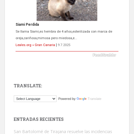
Siami Perdida
Se llama Siami,es hembra de 4 años,esterilizada con marca de
oreja,cariñosa,mimosa pero miedosa,e...
Leales.org » Gran Canaria
|
9.7.2025
TRANSLATE:
ADOPCIÓN URGENTE GATA TEROR GRAN CANARIA
Powered by
Translate
El ayuntamiento se va a llevar a Los Gatos callejeros de la zona los
próximos días, ella incluida...
Leales.org » Gran Canaria
|
9.7.2025
ENTRADAS RECIENTES
San Bartolomé de Tirajana resuelve las incidencias