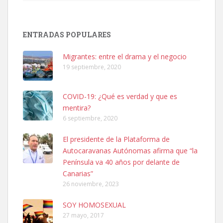
Adopción urgente
Busco adopción responsable para mi perra. Pastor alemán,
ENTRADAS POPULARES
hembra, 4 años. Por motivos personales ...
Leales.org » Gran Canaria
|
6.7.2025
Migrantes: entre el drama y el negocio
19 septiembre, 2020
COVID-19: ¿Qué es verdad y que es
mentira?
6 septiembre, 2020
SHIBA PERDIDO AVDA JOSE MESA Y LOPEZ
El presidente de la Plataforma de
PERRO MACHO RAZA SHIBA CON MICROCHIP PERDIDO HOY
Autocaravanas Autónomas afirma que “la
06/07/2025 ZONA MESA Y LOPEZ. ES MUY ASUSTADIZO
Península va 40 años por delante de
Leales.org » Gran Canaria
|
6.7.2025
Canarias”
26 noviembre, 2023
SOY HOMOSEXUAL
27 mayo, 2017