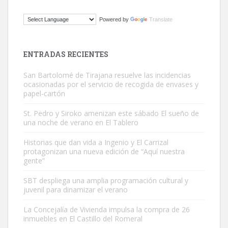
ADOPCIÓN URGENTE GATA TEROR GRAN CANARIA
Powered by
Translate
El ayuntamiento se va a llevar a Los Gatos callejeros de la zona los
próximos días, ella incluida...
Leales.org » Gran Canaria
|
9.7.2025
ENTRADAS RECIENTES
San Bartolomé de Tirajana resuelve las incidencias
ocasionadas por el servicio de recogida de envases y
papel-cartón
St. Pedro y Siroko amenizan este sábado El sueño de
una noche de verano en El Tablero
Gato manso encontrado
Este gato macho ha aparecido en la calle hace menos de un mes,
Historias que dan vida a Ingenio y El Carrizal
protagonizan una nueva edición de “Aquí nuestra
es muy manso y extremadamente cari...
gente”
Leales.org » Gran Canaria
|
9.7.2025
SBT despliega una amplia programación cultural y
juvenil para dinamizar el verano
La Concejalía de Vivienda impulsa la compra de 26
inmuebles en El Castillo del Romeral