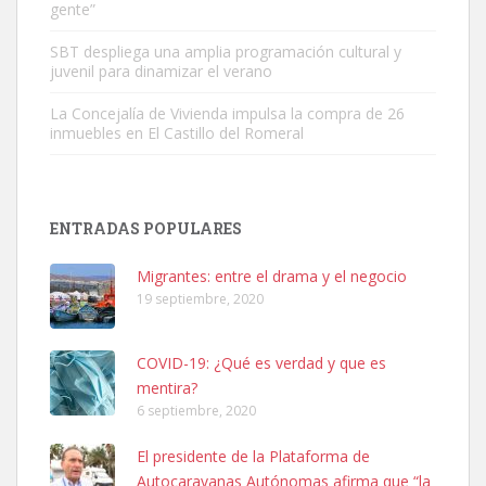
gente”
Leales.org » Gran Canaria
|
6.7.2025
SBT despliega una amplia programación cultural y
juvenil para dinamizar el verano
La Concejalía de Vivienda impulsa la compra de 26
inmuebles en El Castillo del Romeral
SHIBA PERDIDO AVDA JOSE MESA Y LOPEZ
PERRO MACHO RAZA SHIBA CON MICROCHIP PERDIDO HOY
ENTRADAS POPULARES
06/07/2025 ZONA MESA Y LOPEZ. ES MUY ASUSTADIZO
Leales.org » Gran Canaria
|
6.7.2025
Migrantes: entre el drama y el negocio
19 septiembre, 2020
COVID-19: ¿Qué es verdad y que es
mentira?
6 septiembre, 2020
Ninfa perdida
El presidente de la Plataforma de
El día 5 se los perdió una ninfa papillera, asustada tiene miedo a la
Autocaravanas Autónomas afirma que “la