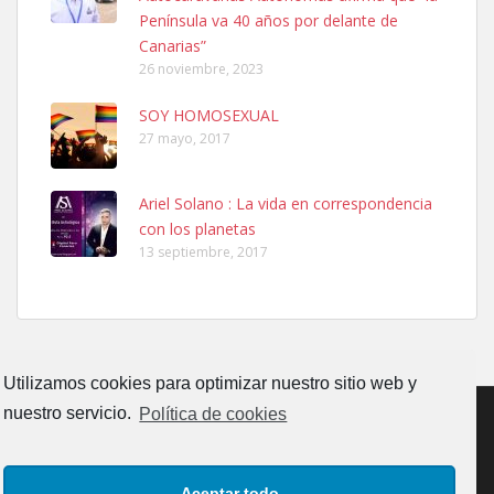
calle, se perdió por la zon...
Península va 40 años por delante de
Leales.org » Gran Canaria
|
6.7.2025
Canarias”
26 noviembre, 2023
SOY HOMOSEXUAL
27 mayo, 2017
Ariel Solano : La vida en correspondencia
Adopcion
con los planetas
Busco casa de acogida para mi perrita ya que por temas de trabajo
13 septiembre, 2017
no la puedo tener. Solo gente r...
Leales.org » Gran Canaria
|
4.7.2025
Utilizamos cookies para optimizar nuestro sitio web y
nuestro servicio.
Política de cookies
Gata joven encontrada
CONTACTO
AVISO LEGAL
POLÍTICA DE PRIVACIDAD
Gata joven encontrada en zona calle San Bernardo de Las Palmas
Aceptar todo