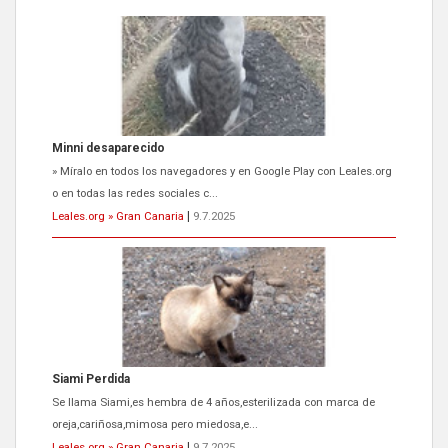
Siami Perdida
Se llama Siami,es hembra de 4 años,esterilizada con marca de
oreja,cariñosa,mimosa pero miedosa,e...
Leales.org » Gran Canaria
|
9.7.2025
ADOPCIÓN URGENTE GATA TEROR GRAN CANARIA
El ayuntamiento se va a llevar a Los Gatos callejeros de la zona los
próximos días, ella incluida...
Leales.org » Gran Canaria
|
9.7.2025