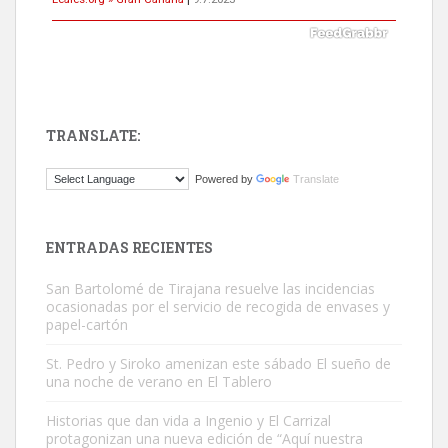
TRANSLATE:
Gato manso encontrado
Powered by
Translate
Este gato macho ha aparecido en la calle hace menos de un mes,
es muy manso y extremadamente cari...
Leales.org » Gran Canaria
|
9.7.2025
ENTRADAS RECIENTES
San Bartolomé de Tirajana resuelve las incidencias
ocasionadas por el servicio de recogida de envases y
papel-cartón
St. Pedro y Siroko amenizan este sábado El sueño de
una noche de verano en El Tablero
Adopción urgente
Busco adopción responsable para mi perra. Pastor alemán,
Historias que dan vida a Ingenio y El Carrizal
protagonizan una nueva edición de “Aquí nuestra
hembra, 4 años. Por motivos personales ...