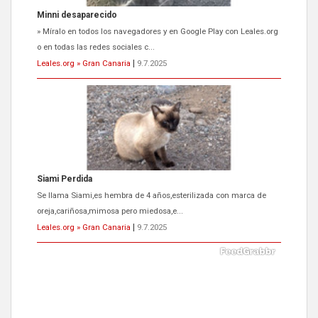
Siami Perdida
Se llama Siami,es hembra de 4 años,esterilizada con marca de
oreja,cariñosa,mimosa pero miedosa,e...
Leales.org » Gran Canaria
|
9.7.2025
ADOPCIÓN URGENTE GATA TEROR GRAN CANARIA
El ayuntamiento se va a llevar a Los Gatos callejeros de la zona los
próximos días, ella incluida...
Leales.org » Gran Canaria
|
9.7.2025